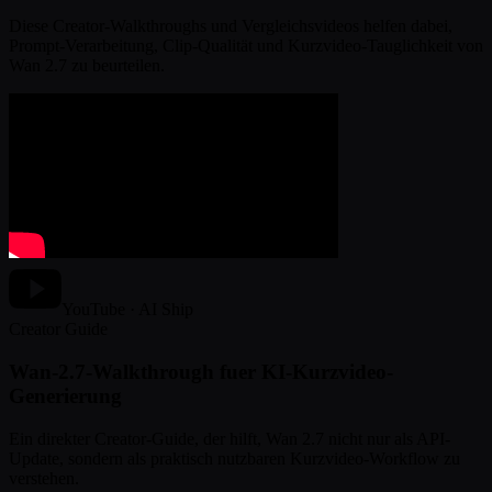
Diese Creator-Walkthroughs und Vergleichsvideos helfen dabei,
Prompt-Verarbeitung, Clip-Qualität und Kurzvideo-Tauglichkeit von
Wan 2.7 zu beurteilen.
YouTube · AI Ship
Creator Guide
Wan-2.7-Walkthrough fuer KI-Kurzvideo-
Generierung
Ein direkter Creator-Guide, der hilft, Wan 2.7 nicht nur als API-
Update, sondern als praktisch nutzbaren Kurzvideo-Workflow zu
verstehen.