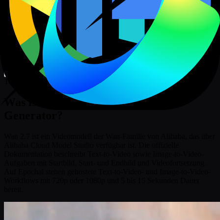
Wenn Sie in diesem Arbeitsbereich generieren, wird das neueste
Ergebnis hier mit dem unterstützenden Inhalt unten angezeigt.
Tipps:
Blüte
Wellencrash
Kolibri
Galaxiefahrt
Studiottänzerin
Lava-Ozean
Nächste Gruppe
Text-to-Video / Image-to-Video
Was ist der Wan 2.7 KI-Video-
Generator?
Wan 2.7 ist ein Videomodell der Wan-Familie von Alibaba, das über
Alibaba Cloud Model Studio verfügbar ist. Die offizielle
Dokumentation beschreibt Text-to-Video sowie Image-to-Video-
Aufgaben mit Startbild, Start- und Endbild und Videofortsetzung.
Auf Epochal stehen gehostete Text-to-Video- und Image-to-Video-
Workflows mit 720p oder 1080p und 5 bis 15 Sekunden Dauer
bereit.