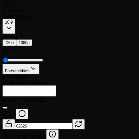
NEW
Ausgabe
Seitenverhältnis
16:9
Auflösung
720p
1080p
Dauer
5
s
Fortschrittlich
Fortschrittlich
Negative Aufforderung
Prompt-Erweiterung
Samen
Öffentlich sichtbar