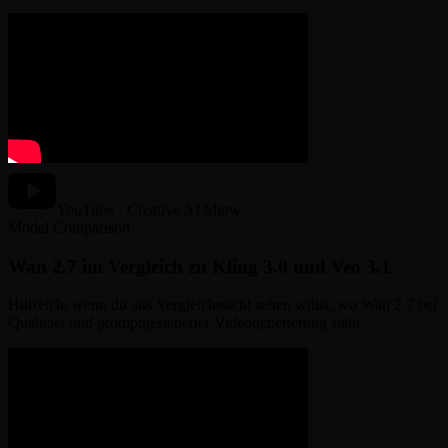
YouTube · Creative AI Show
Model Comparison
Wan 2.7 im Vergleich zu Kling 3.0 und Veo 3.1
Hilfreich, wenn du aus Vergleichssicht sehen willst, wo Wan 2.7 bei
Qualitaet und promptgesteuerter Videogenerierung steht.