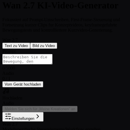
Wan 2.7 KI-Video-Generator
Fokussiert auf Prompt-Umschreiben, First-Frame-Steuerung und
Fortsetzung kurzer Clips fur Konzeptvideos, keyframegefuhrte
Bewegungstests und kontrolliertere Kurzvideo-Generierung.
Wan 2.7
Text zu Video
Bild zu Video
Prompt
0
/
5000
Audio
0 / 1
Vom Gerät hochladen
Hochladen
Audio
Melden Sie sich für „Meine Kreationen“ an
Einstellungen
Wan 2.7
Modellspezifische Steuerelemente
/
Workflow erstellen