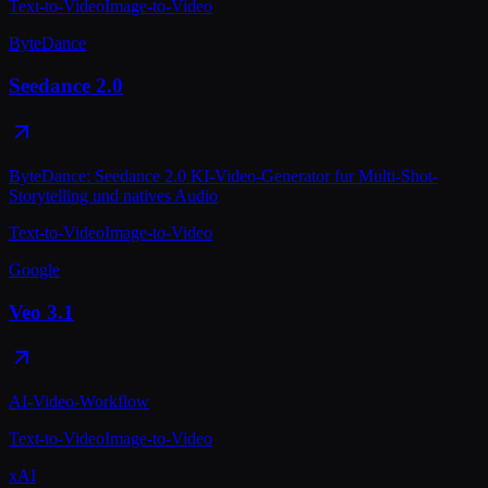
Text-to-Video
Image-to-Video
ByteDance
Seedance 2.0
ByteDance: Seedance 2.0 KI-Video-Generator fur Multi-Shot-
Storytelling und natives Audio
Text-to-Video
Image-to-Video
Google
Veo 3.1
AI-Video-Workflow
Text-to-Video
Image-to-Video
xAI