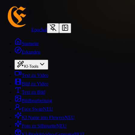
Epochal
Startseite
Erkunden
KI-Tools
Text zu Video
Bild zu Video
Text zu Bild
Bildbearbeitung
Face Swap
NEU
KI Name into Flowers
NEU
Foto zu Silhouette
NEU
KI-Produktvideo-Generator
HOT