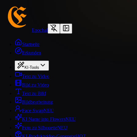
Epochal
Startseite
Erkunden
KI-Tools
Text zu Video
Bild zu Video
Text zu Bild
Bildbearbeitung
Face Swap
NEU
KI Name into Flowers
NEU
Foto zu Silhouette
NEU
KI-Produktvideo-Generator
HOT