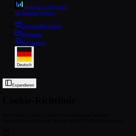
Seedream 5.0 Pro
NEU
MV
Mureka V9
NEU
Upgrade
40% Rabatt
Bibliothek
Neuigkeiten
Deutsch
Expandieren
Cookie-Richtlinie
Wie Epochal Cookies, lokale Speicherung und ähnliche
Technologien auf unserer Website und KI-Plattform verwendet