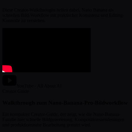
Diese Creator-Walkthroughs helfen dabei, Nano Banana als
schnellen Bild-Workflow mit praktischer Konsistenz und Editing-
Kontrolle zu verstehen.
YouTube · All About AI
Creator Guide
Walkthrough zum Nano-Banana-Pro-Bildworkflow
Ein kompakter Creator-Guide, der zeigt, wie die Nano-Banana-
Familie fuer schnelle Bildgenerierung, Kompositionsaenderungen
und produktionsnahe Bearbeitung genutzt wird.