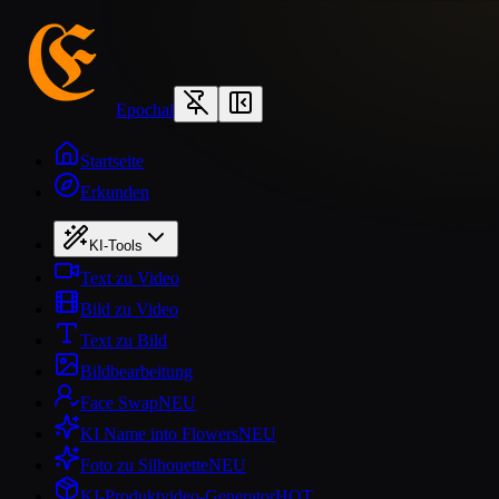
Epochal
Startseite
Erkunden
KI-Tools
Text zu Video
Bild zu Video
Text zu Bild
Bildbearbeitung
Face Swap
NEU
KI Name into Flowers
NEU
Foto zu Silhouette
NEU
KI-Produktvideo-Generator
HOT