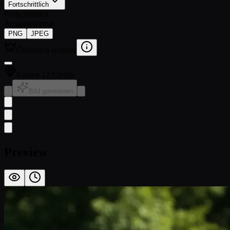
Fortschrittlich
Fortschrittlich
Ausgabeformat
PNG
JPEG
Öffentlich sichtbar
Kosten 12 Credits
Bild generieren
Preview