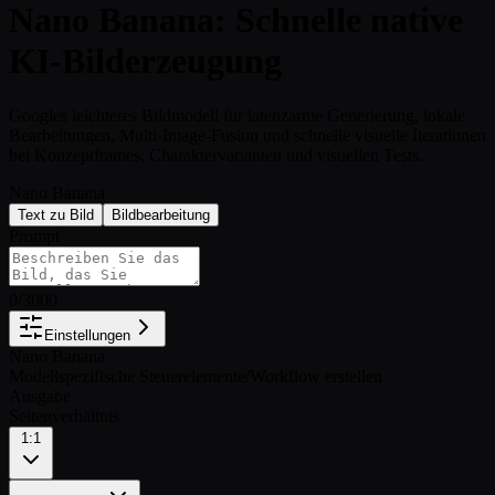
Nano Banana: Schnelle native
KI-Bilderzeugung
Googles leichteres Bildmodell fur latenzarme Generierung, lokale
Bearbeitungen, Multi-Image-Fusion und schnelle visuelle Iterationen
bei Konzeptframes, Charaktervarianten und visuellen Tests.
Nano Banana
Text zu Bild
Bildbearbeitung
Prompt
0
/
3000
Einstellungen
Nano Banana
Modellspezifische Steuerelemente
/
Workflow erstellen
Ausgabe
Seitenverhältnis
1:1