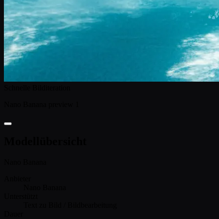
Schnelle Bilditeration
Nano Banana preview 1
Modellübersicht
Nano Banana
Anbieter
Nano Banana
Unterstützt
Text zu Bild / Bildbearbeitung
Dauer