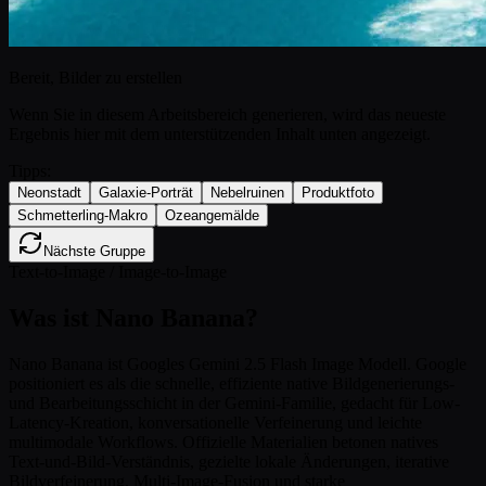
Bereit, Bilder zu erstellen
Wenn Sie in diesem Arbeitsbereich generieren, wird das neueste
Ergebnis hier mit dem unterstützenden Inhalt unten angezeigt.
Tipps:
Neonstadt
Galaxie-Porträt
Nebelruinen
Produktfoto
Schmetterling-Makro
Ozeangemälde
Nächste Gruppe
Text-to-Image / Image-to-Image
Was ist Nano Banana?
Nano Banana ist Googles Gemini 2.5 Flash Image Modell. Google
positioniert es als die schnelle, effiziente native Bildgenerierungs-
und Bearbeitungsschicht in der Gemini-Familie, gedacht für Low-
Latency-Kreation, konversationelle Verfeinerung und leichte
multimodale Workflows. Offizielle Materialien betonen natives
Text-und-Bild-Verständnis, gezielte lokale Änderungen, iterative
Bildverfeinerung, Multi-Image-Fusion und starke