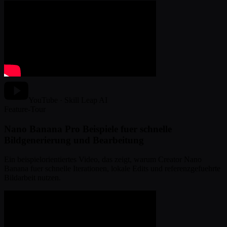
YouTube · Skill Leap AI
Feature-Tour
Nano Banana Pro Beispiele fuer schnelle
Bildgenerierung und Bearbeitung
Ein beispielorientiertes Video, das zeigt, warum Creator Nano
Banana fuer schnelle Iterationen, lokale Edits und referenzgefuehrte
Bildarbeit nutzen.