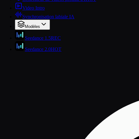
Video Intro
Synchronisation labiale IA
Modèles
Seedance 1.5
REC
Seedance 2.0
HOT