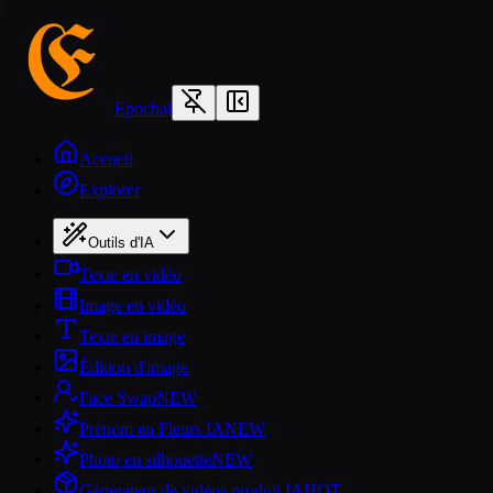
Epochal
Accueil
Explorer
Outils d'IA
Texte en vidéo
Image en vidéo
Texte en image
Édition d'image
Face Swap
NEW
Prénom en Fleurs IA
NEW
Photo en silhouette
NEW
Générateur de vidéos produit IA
HOT