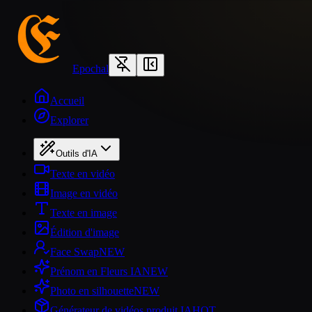
Epochal
Accueil
Explorer
Outils d'IA
Texte en vidéo
Image en vidéo
Texte en image
Édition d'image
Face Swap
NEW
Prénom en Fleurs IA
NEW
Photo en silhouette
NEW
Générateur de vidéos produit IA
HOT