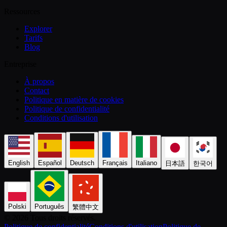
Ressources
Explorer
Tarifs
Blog
Entreprise
À propos
Contact
Politique en matière de cookies
Politique de confidentialité
Conditions d'utilisation
English
Español
Deutsch
Français
Italiano
日本語
한국어
Polski
Português
繁體中文
©️ 2026 Tous droits réservés.
Politique de confidentialité
Conditions d'utilisation
Politique de