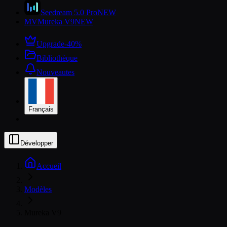
Seedream 5.0 Pro
NEW
MV
Mureka V9
NEW
Upgrade
-40%
Bibliothèque
Nouveautes
Français
Développer
Accueil
Modèles
Mureka V9