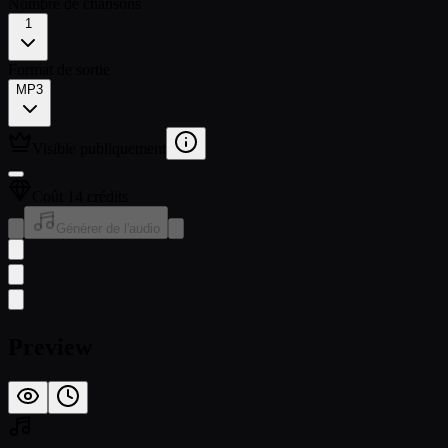
Nombre de chansons
1
Format de sortie
MP3
Visible publiquement
Coût 14 crédits
Générer de l'audio
Preview