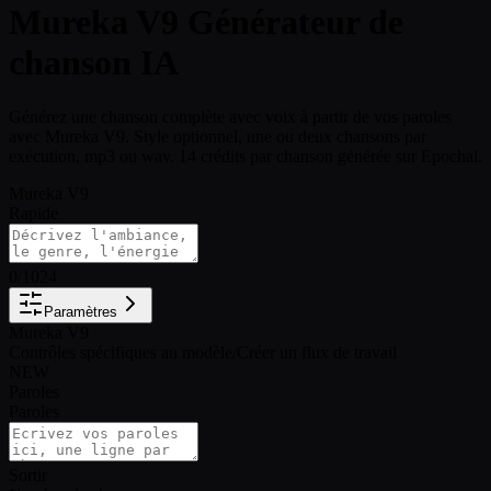
Mureka V9 Générateur de
chanson IA
Générez une chanson complète avec voix à partir de vos paroles
avec Mureka V9. Style optionnel, une ou deux chansons par
exécution, mp3 ou wav. 14 crédits par chanson générée sur Epochal.
Mureka V9
Rapide
0
/
1024
Paramètres
Mureka V9
Contrôles spécifiques au modèle
/
Créer un flux de travail
NEW
Paroles
Paroles
Sortir