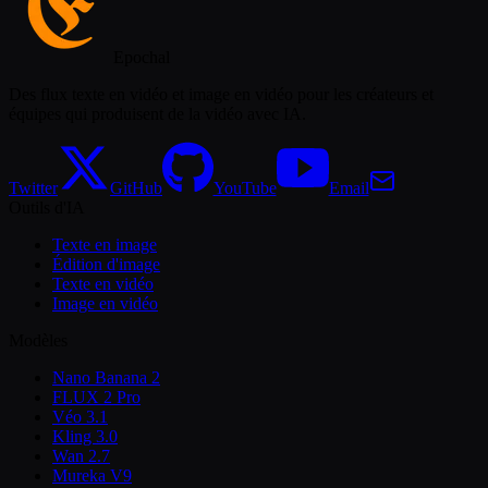
Epochal
Des flux texte en vidéo et image en vidéo pour les créateurs et
équipes qui produisent de la vidéo avec IA.
Twitter
GitHub
YouTube
Email
Outils d'IA
Texte en image
Édition d'image
Texte en vidéo
Image en vidéo
Modèles
Nano Banana 2
FLUX 2 Pro
Véo 3.1
Kling 3.0
Wan 2.7
Mureka V9