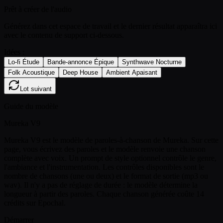
Prêt à créer de l'audio
Générez dans cet espace de travail et le dernier résultat apparaîtra ici
avec le contenu de support ci-dessous.
Idées :
Lo-fi Étude
Bande-annonce Épique
Synthwave Nocturne
Folk Acoustique
Deep House
Ambient Apaisant
Lot suivant
Guide du modèle
Mureka V9
Mureka V9 est le modèle de paroles-à-chanson de Mureka. Sur cette
page, vous écrivez des paroles et le modèle renvoie une chanson
complète avec voix. Un prompt de style optionnel contrôle le genre,
l'ambiance et l'instrumentation. Les contrôles disponibles sont le
nombre de chansons (une ou deux) et le format de sortie (mp3 ou
wav). Il n'y a pas de réglage de durée : le modèle détermine la
longueur à partir des paroles. Chaque chanson générée coûte 14
crédits sur Epochal.
Démarrer