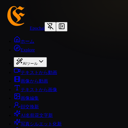
Epochal
ホーム
Explore
AIツール
テキストから動画
画像から動画
テキストから画像
画像編集
顔交換
新
AI名前花文字
新
写真シルエット化
新