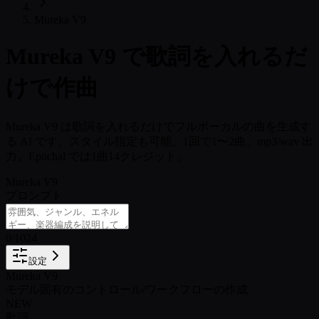
Mureka V9
Mureka V9 で歌詞を入れるだ
けで作曲
Mureka V9 は歌詞を入れるだけでフルボーカルの曲を生成す
る AI です。スタイル指定も可能、1回で1〜2曲、mp3/wav 出
力。Epochal では1曲14クレジット。
Mureka V9
プロンプト
0
/
1024
設定
Mureka V9
モデル固有のコントロール
/
ワークフローの作成
NEW
歌詞