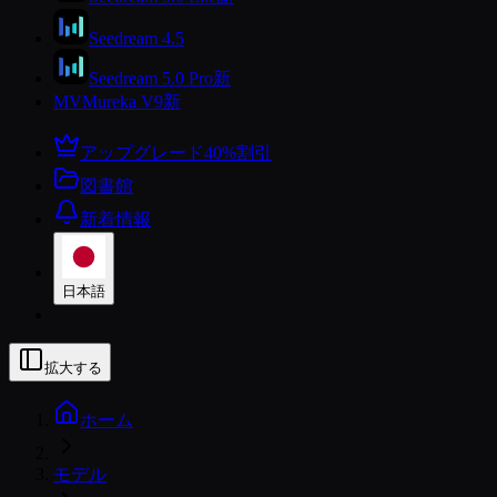
Seedream 4.5
Seedream 5.0 Pro
新
MV
Mureka V9
新
アップグレード
40%割引
図書館
新着情報
日本語
拡大する
ホーム
モデル