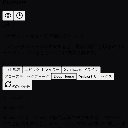
Preview
オーディオを作成する準備ができました
このワークスペースで生成すると、最新の結果が以下のサポ
ート コンテンツとともにここに表示されます。
ヒント:
Lo-fi 勉強
エピック トレイラー
Synthwave ドライブ
アコースティックフォーク
Deep House
Ambient リラックス
次のバッチ
モデルガイド
Mureka V9
Mureka V9 は、Mureka の歌詞→楽曲モデルです。このペー
ジでは歌詞を書くと、ボーカル入りのフル楽曲が生成されま