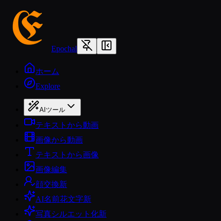
Epochal
ホーム
Explore
AIツール
テキストから動画
画像から動画
テキストから画像
画像編集
顔交換
新
AI名前花文字
新
写真シルエット化
新