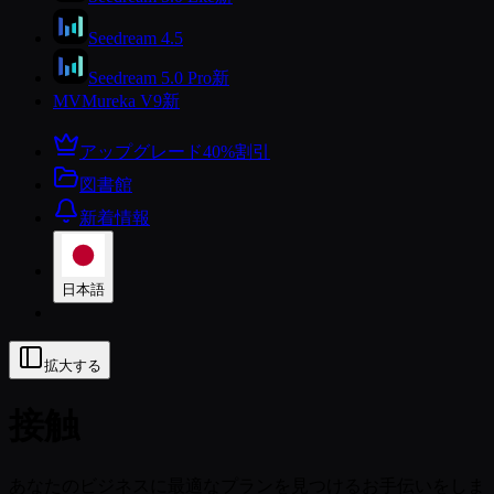
Seedream 4.5
Seedream 5.0 Pro
新
MV
Mureka V9
新
アップグレード
40%割引
図書館
新着情報
日本語
拡大する
接触
あなたのビジネスに最適なプランを見つけるお手伝いをしま