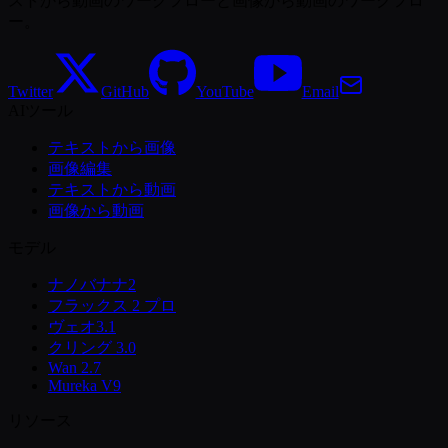
ストから動画のワークフローと画像から動画のワークフロ
ー。
Twitter
GitHub
YouTube
Email
AIツール
テキストから画像
画像編集
テキストから動画
画像から動画
モデル
ナノバナナ2
フラックス 2 プロ
ヴェオ3.1
クリング 3.0
Wan 2.7
Mureka V9
リソース