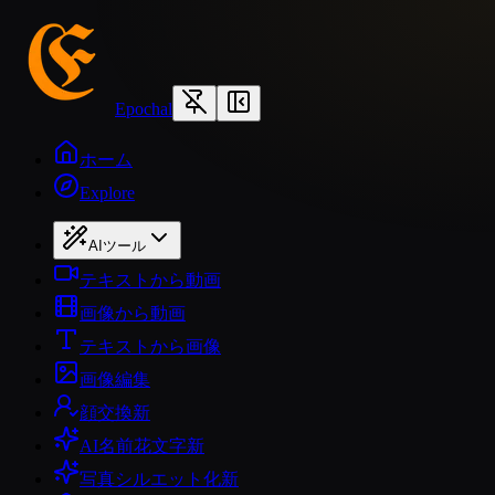
Epochal
ホーム
Explore
AIツール
テキストから動画
画像から動画
テキストから画像
画像編集
顔交換
新
AI名前花文字
新
写真シルエット化
新