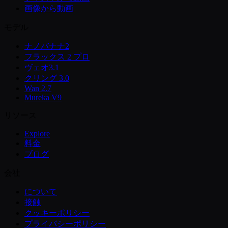
画像から動画
モデル
ナノバナナ2
フラックス 2 プロ
ヴェオ3.1
クリング 3.0
Wan 2.7
Mureka V9
リソース
Explore
料金
ブログ
会社
について
接触
クッキーポリシー
プライバシーポリシー