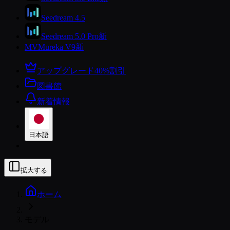
Seedream 4.5
Seedream 5.0 Pro
新
MV
Mureka V9
新
アップグレード
40%割引
図書館
新着情報
日本語
拡大する
ホーム
モデル