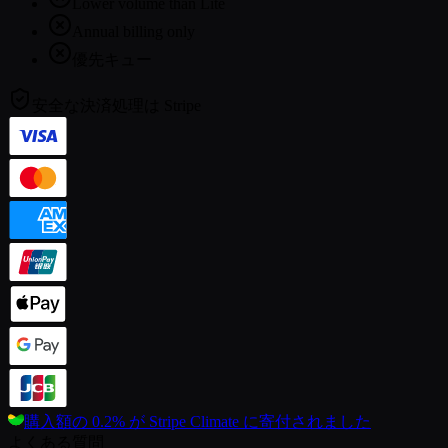
Lower volume than Lite
Annual billing only
優先キュー
安全な決済処理は
Stripe
購入額の 0.2% が
Stripe Climate に寄付されました
よくある質問