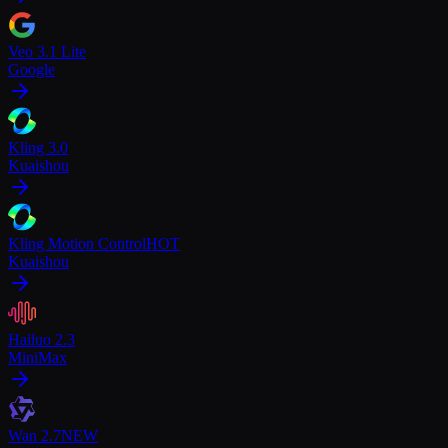
Veo 3.1 Lite
Google
Kling 3.0
Kuaishou
Kling Motion Control
HOT
Kuaishou
Hailuo 2.3
MiniMax
Wan 2.7
NEW