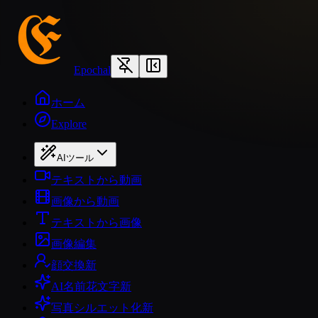
Epochal
ホーム
Explore
AIツール
テキストから動画
画像から動画
テキストから画像
画像編集
顔交換
新
AI名前花文字
新
写真シルエット化
新