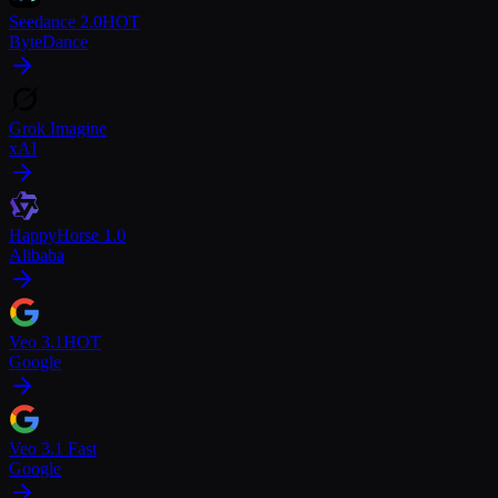
Seedance 2.0
HOT
ByteDance
Grok Imagine
xAI
HappyHorse 1.0
Alibaba
Veo 3.1
HOT
Google
Veo 3.1 Fast
Google