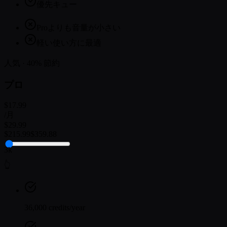
優先キュー
Proよりも音量が小さい
軽い使い方に最適
人気 · 40% 節約
プロ
$17.99
/月
$29.99
$215.99
$359.88
3k
👆
36,000 credits/year