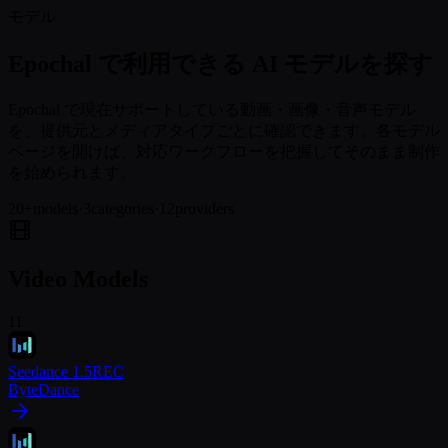
モデル
Epochal で利用できる AI モデルを探す
Epochal で現在サポートしている動画・画像・音声モデル
を、提供元とメディアタイプごとに確認できます。各モデル
ページを開けば、対応ワークフローを把握してそのまま制作
を始められます。
20
+
models
·
3
categories
·
12
providers
Video Models
11
Seedance 1.5
REC
ByteDance