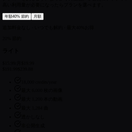
高い利用量が必要になったらプランを選べます。
年額
40% 節約
月額
追加料金なし · いつでも解約 · 最大40%お得
20% 節約
ライト
$15.99
/月
$19.99
$191.99
$239.88
18,000 credits/year
最大 6,000 枚の画像
最大 1,200 本の動画
最大 1,284 曲
透かしなし
非公開生成