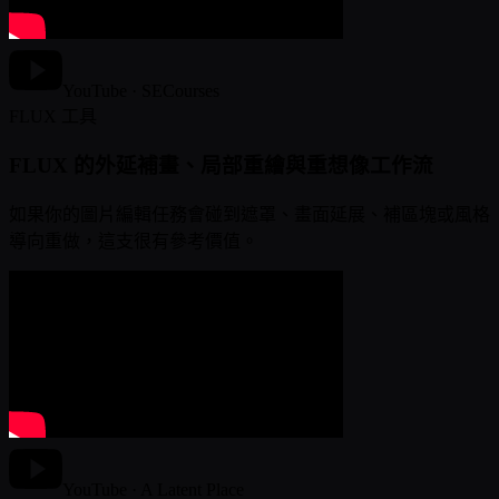
YouTube · SECourses
FLUX 工具
FLUX 的外延補畫、局部重繪與重想像工作流
如果你的圖片編輯任務會碰到遮罩、畫面延展、補區塊或風格
導向重做，這支很有參考價值。
YouTube · A Latent Place