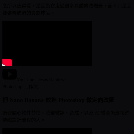
之所以值得看，是因為它走過很多具體修改場景，而不只是丟
幾張修飾過的最終成品。
YouTube · Jesus Ramirez
Photoshop 工作流
把 Nano Banana 放進 Photoshop 做定向改圖
適合關心物件替換、臉部微調、合成，以及 AI 編圖怎麼接進
傳統設計流程的人。