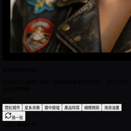
準備開始創作圖片
在這個工作臺裡生成後，最新結果會顯示在這裡，並和下方內
容區保持聯動。
提示：
霓虹城市
星系肖像
霧中廢墟
產品特寫
蝴蝶微距
海浪油畫
換一批
AI圖片編輯工具