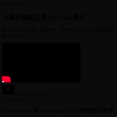
來自 YouTube
AI圖片編輯工具 YouTube 影片
適合用來看保真度、局部修改、多參考圖，以及原始畫面到底
能保留多少。
YouTube · SECourses
Nano Banana
Nano Banana 與 Qwen Image Edit 的完整對比教學