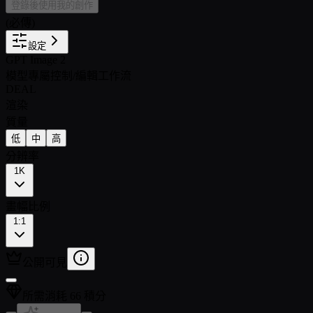
登錄後使用我的創作
(必傳)
設定
GPT Image 2
模型專屬控制
/
編輯工作流
DEAL
渲染
質量
低
中
高
分辨率
1K
畫幅比例
1:1
公開可見
所需消耗 66 積分