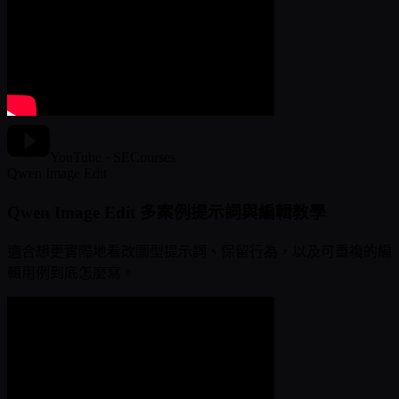
YouTube · SECourses
Qwen Image Edit
Qwen Image Edit 多案例提示詞與編輯教學
適合想更實際地看改圖型提示詞、保留行為，以及可重複的編
輯用例到底怎麼寫。