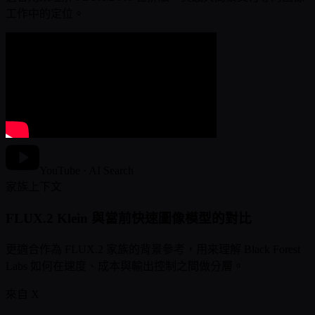
工作中的定位。
YouTube · AI Search
家族上下文
FLUX.2 Klein 與當前快速圖像模型的對比
更適合作為 FLUX.2 家族的背景參考，用來理解 Black Forest
Labs 如何在速度、成本與輸出控制之間做分層。
來自 X