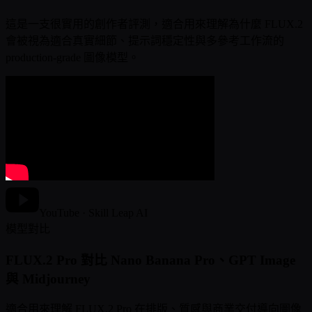
這是一支很實用的創作者評測，適合用來理解為什麼 FLUX.2
會被視為適合真實細節、提示詞穩定性與多參考工作流的
production-grade 圖像模型。
YouTube · Skill Leap AI
模型對比
FLUX.2 Pro 對比 Nano Banana Pro、GPT Image
與 Midjourney
適合用來理解 FLUX.2 Pro 在排版、質感與商業交付導向圖像