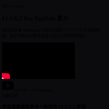
來自 YouTube
FLUX.2 Pro YouTube 影片
這些創作者 walkthrough 有助於理解 FLUX.2 Pro 在寫實細
節、重文字輸出與專業圖像工作流上的實際表現。
YouTube · AI Revolution
寫實評測
聚焦寫實度與參考一致性的 FLUX 2 評測