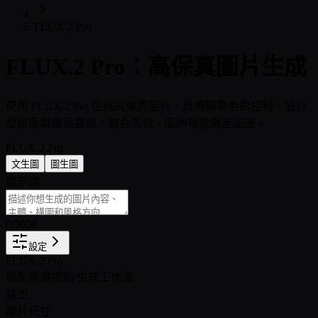
FLUX.2 Pro
FLUX.2 Pro：高保真圖片生成
使用 FLUX.2 Pro 生成高保真圖片，具備精準色彩控制、設計
型排版與靈活畫幅，適合海報、品牌視覺與產品圖。
FLUX.2 Pro
文生圖
圖生圖
提示詞
0
/
3000
設定
FLUX.2 Pro
模型專屬控制
/
生成工作流
輸出
圖片尺寸