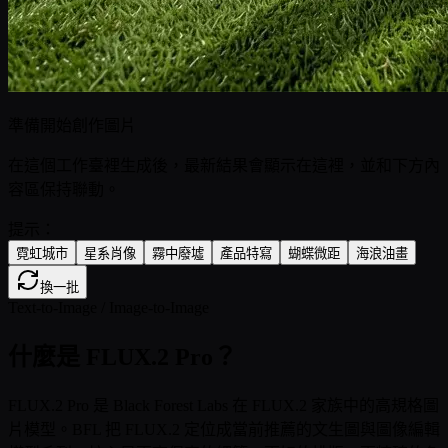
準備開始創作圖片
在這個工作臺裡生成後，最新結果會顯示在這裡，並和下方內
容區保持聯動。
提示：
霓虹城市
星系肖像
霧中廢墟
產品特寫
蝴蝶微距
海浪油畫
換一批
Text-to-Image / Image-to-Image
什麼是 FLUX.2 Pro？
FLUX.2 Pro 是 Black Forest Labs 在 FLUX.2 家族中的高規格圖
片模型。BFL 把 FLUX.2 定位成當前推薦的文生圖與圖像編輯