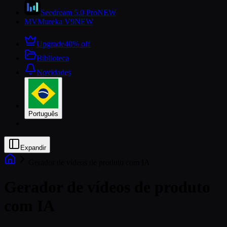
Seedream 5.0 Pro
NEW
MV
Mureka V9
NEW
Upgrade
40% off
Biblioteca
Novidades
Português
Expandir
Gerador de vídeos de produto com IA
Gerador de vídeos de produto
com IA