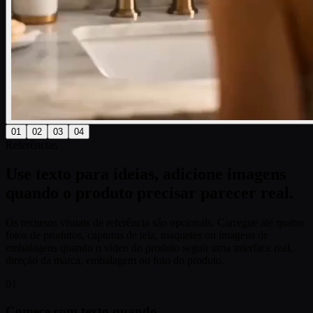
01
02
03
04
Referências
Use texto para ideias, adicione imagens
quando o produto precisar parecer real.
Os recursos visuais de referência são opcionais. Carregue até quatro
fotos de produtos, capturas de tela, maquetes ou imagens de
embalagens quando o vídeo do produto seguir uma interface real,
direção da marca, embalagem ou foto do produto.
01
Comece com texto quando