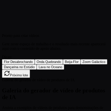
Pronto para criar vídeos
Gere neste espaço de trabalho e o resultado mais recente aparecerá
aqui com o conteúdo de apoio abaixo.
Dicas:
Flor Desabrochando
Onda Quebrando
Beija-Flor
Zoom Galáctico
Dançarina no Estúdio
Lava no Oceano
Próximo lote
Galeria do gerador de vídeo de produtos de IA
Galeria do gerador de vídeo de produtos
de IA
Assista a exemplos de vídeos de produtos para demonstrações de