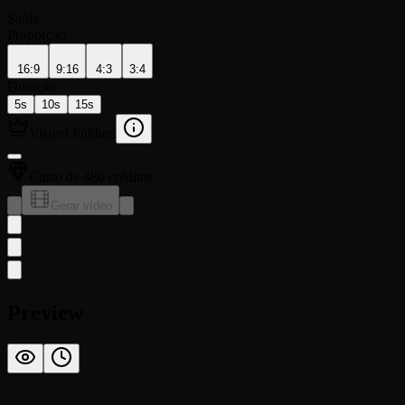
Saída
Proporção
16:9
9:16
4:3
3:4
Duração
5s
10s
15s
Visível Público
Custo de 480 créditos
Gerar vídeo
Preview