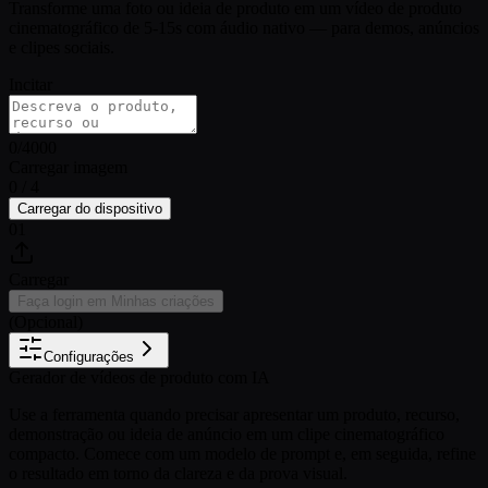
Transforme uma foto ou ideia de produto em um vídeo de produto
cinematográfico de 5-15s com áudio nativo — para demos, anúncios
e clipes sociais.
Incitar
0
/
4000
Carregar imagem
0 / 4
Carregar do dispositivo
01
Carregar
Faça login em Minhas criações
(Opcional)
Configurações
Gerador de vídeos de produto com IA
Use a ferramenta quando precisar apresentar um produto, recurso,
demonstração ou ideia de anúncio em um clipe cinematográfico
compacto. Comece com um modelo de prompt e, em seguida, refine
o resultado em torno da clareza e da prova visual.