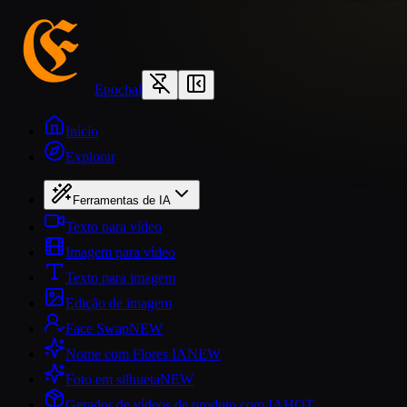
Epochal
Início
Explorar
Ferramentas de IA
Texto para vídeo
Imagem para vídeo
Texto para imagem
Edição de imagem
Face Swap
NEW
Nome com Flores IA
NEW
Foto em silhueta
NEW
Gerador de vídeos de produto com IA
HOT