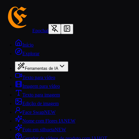
Epochal
Início
Explorar
Ferramentas de IA
Texto para vídeo
Imagem para vídeo
Texto para imagem
Edição de imagem
Face Swap
NEW
Nome com Flores IA
NEW
Foto em silhueta
NEW
Gerador de vídeos de produto com IA
HOT