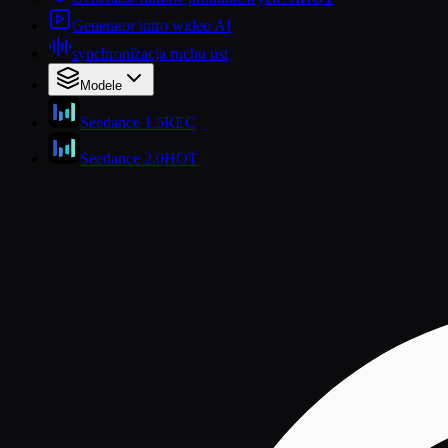
Generator intro wideo AI
synchronizacja ruchu ust
Modele
Seedance 1.5
REC
Seedance 2.0
HOT