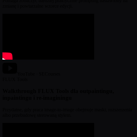
Pomaga zobaczyć bardziej praktycznie prompting nastawiony na
zmianę i powtarzalne wzorce edycji.
YouTube · SECourses
FLUX Tools
Walkthrough FLUX Tools dla outpaintingu,
inpaintingu i re-imaginingu
Przydatne, gdy praca image-to-image obejmuje maski, rozszerzenia
albo przebudowę sterowaną stylem.