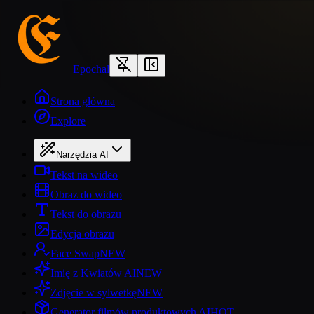
Epochal
Strona główna
Explore
Narzędzia AI
Tekst na wideo
Obraz do wideo
Tekst do obrazu
Edycja obrazu
Face Swap
NEW
Imię z Kwiatów AI
NEW
Zdjęcie w sylwetkę
NEW
Generator filmów produktowych AI
HOT