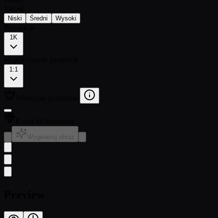
Jakość
Niski
Średni
Wysoki
Rezolucja
1K
Współczynnik proporcji
1:1
Widoczne publicznie
Koszt 66 kredytów
Wygeneruj obraz
Preview