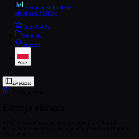
Seedream 5.0 Pro
NEW
MV
Mureka V9
NEW
Upgrade
-40%
Biblioteka
Nowosci
Polski
Zwiększać
Edycja obrazu
Edycja obrazu
Przeslij obraz referencyjny, edytuj produkt, portret lub styl,
porownaj odpowiednie modele i dopracuj wynik bez przebudowy
calego obrazu.