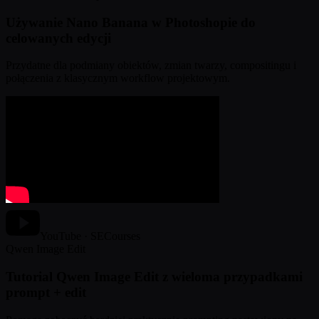
Używanie Nano Banana w Photoshopie do
celowanych edycji
Przydatne dla podmiany obiektów, zmian twarzy, compositingu i
połączenia z klasycznym workflow projektowym.
YouTube · SECourses
Qwen Image Edit
Tutorial Qwen Image Edit z wieloma przypadkami
prompt + edit