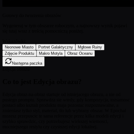
Gotowy do tworzenia obrazów
Wygeneruj w tym obszarze roboczym, a najnowszy wynik pojawi
się tutaj wraz z treścią pomocniczą poniżej.
Wskazówki:
Neonowe Miasto
Portret Galaktyczny
Mgłowe Ruiny
Zdjęcie Produktu
Makro Motyla
Obraz Oceanu
Następna paczka
Edycja obrazu
Co to jest Edycja obrazu?
Edycja obraz-na-obraz startuje od istniejacego obrazu, a nie od
pustego promptu. Sprawdza sie wtedy, gdy kompozycja, tozsamosc
postaci albo ksztalt produktu maja pozostac rozpoznawalne, a
zmieniasz tylko styl, material, tlo lub wybrany obszar. W Epochal
mozesz przepuscic te sama referencje przez kilka modeli edycji i
szybko sprawdzic, czy potrzebujesz wiekszej wiernosci,
mocniejszego restylu czy czystszej edycji lokalnej.