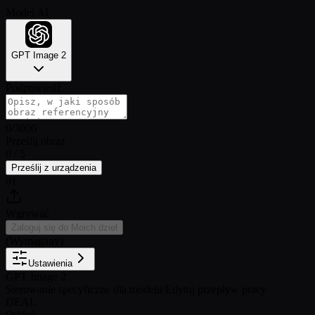
Model AI
GPT Image 2
Podpowiedź
0
/
3000
Prześlij obraz
0 / 5
Prześlij z urządzenia
01
Wgrywać
Zaloguj się do Moich dzieł
(Wymagany)
Ustawienia
GPT Image 2
Sterowanie specyficzne dla modelu
/
Edytuj przepływ pracy
DEAL
Oddać