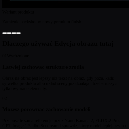
Wariant produktu
Zamienic packshot w nowy premium finish
Dlaczego używać Edycja obrazu tutaj
01
Wyróżnione
Latwiej zachowac strukture zrodla
Obraz-na-obraz jest lepszy niz tekst-na-obraz, gdy poza, kadr,
sylwetka produktu albo uklad sceny juz dzialaja i trzeba ruszyc
tylko wybrane elementy.
02
Mozesz porownac zachowanie modeli
Przepusc te sama referencje przez Nano Banana 2, FLUX.2 Pro,
GPT Image 1.5 albo Seedream i sprawdz, ktory model lepiej trzyma