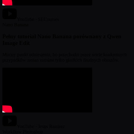
YouTube · SECourses
Nano Banana
Pełny tutorial Nano Banana porównany z Qwen
Image Edit
Mocny punkt odniesienia, bo przechodzi przez wiele konkretnych
przypadków zmian zamiast tylko gładkich finalnych obrazów.
YouTube · Jesus Ramirez
Workflow Photoshop