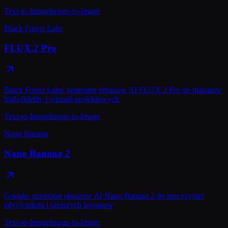
Text-to-Image
Image-to-Image
Black Forest Labs
FLUX.2 Pro
Black Forest Labs: generator obrazow AI FLUX.2 Pro do plakatow
high-fidelity i wizuali projektowych
Text-to-Image
Image-to-Image
Nano Banana
Nano Banana 2
Google: generator obrazow AI Nano Banana 2 do precyzyjnej
edycji tekstu i szerszych layoutow
Text-to-Image
Image-to-Image