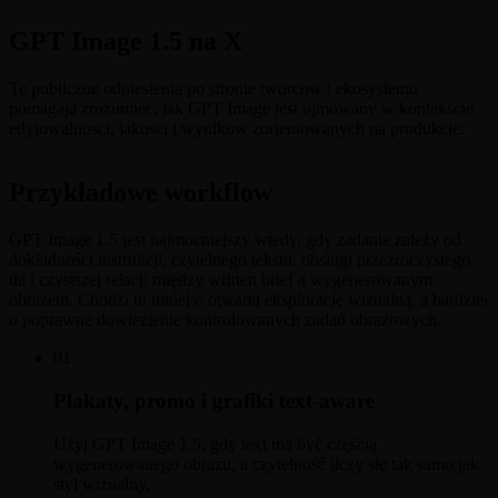
GPT Image 1.5 na X
Te publiczne odniesienia po stronie tworcow i ekosystemu
pomagaja zrozumiec, jak GPT Image jest ujmowany w kontekscie
edytowalnosci, jakosci i wynikow zorientowanych na produkcje.
Przykładowe workflow
GPT Image 1.5 jest najmocniejszy wtedy, gdy zadanie zależy od
dokładności instrukcji, czytelnego tekstu, obsługi przezroczystego
tła i czystszej relacji między written brief a wygenerowanym
obrazem. Chodzi tu mniej o otwartą eksplorację wizualną, a bardziej
o poprawne dowiezienie kontrolowanych zadań obrazowych.
01
Plakaty, promo i grafiki text-aware
Użyj GPT Image 1.5, gdy text ma być częścią
wygenerowanego obrazu, a czytelność liczy się tak samo jak
styl wizualny.