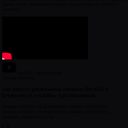
jakosci edycji, dokladnosci promptu i dopasowania do realnych
workflow.
YouTube · aiwithbrandon
Tutorial workflow
Jak uzywac generowania obrazow OpenAI w
kreatywnych workflow typu thumbnail
Pomaga zobaczyc, jak generowanie obrazow OpenAI jest
wykorzystywane w powtarzalnych zadaniach zwiazanych z
layoutem, designem i trescia.
Z X