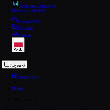
Seedream 5.0 Pro
NEW
MV
Mureka V9
NEW
Upgrade
-40%
Biblioteka
Nowosci
Polski
Zwiększać
Strona główna
Modele
GPT Image 1.5