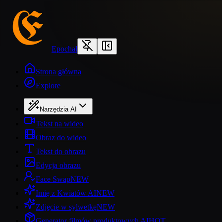
Epochal
Strona główna
Explore
Narzędzia AI
Tekst na wideo
Obraz do wideo
Tekst do obrazu
Edycja obrazu
Face Swap
NEW
Imię z Kwiatów AI
NEW
Zdjęcie w sylwetkę
NEW
Generator filmów produktowych AI
HOT