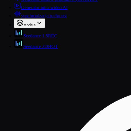
Generator intro wideo AI
synchronizacja ruchu ust
Modele
Seedance 1.5
REC
Seedance 2.0
HOT