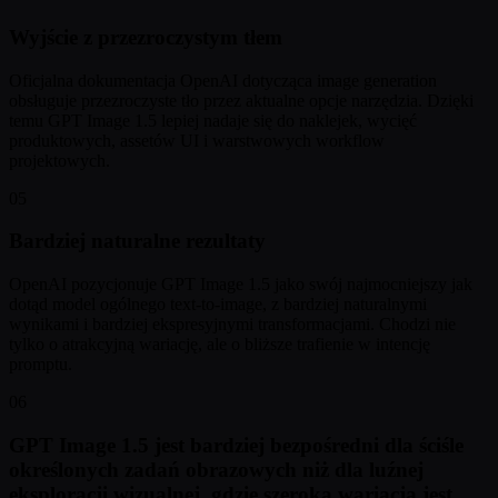
Wyjście z przezroczystym tłem
Oficjalna dokumentacja OpenAI dotycząca image generation
obsługuje przezroczyste tło przez aktualne opcje narzędzia. Dzięki
temu GPT Image 1.5 lepiej nadaje się do naklejek, wycięć
produktowych, assetów UI i warstwowych workflow
projektowych.
05
Bardziej naturalne rezultaty
OpenAI pozycjonuje GPT Image 1.5 jako swój najmocniejszy jak
dotąd model ogólnego text-to-image, z bardziej naturalnymi
wynikami i bardziej ekspresyjnymi transformacjami. Chodzi nie
tylko o atrakcyjną wariację, ale o bliższe trafienie w intencję
promptu.
06
GPT Image 1.5 jest bardziej bezpośredni dla ściśle
określonych zadań obrazowych niż dla luźnej
eksploracji wizualnej, gdzie szeroka wariacja jest