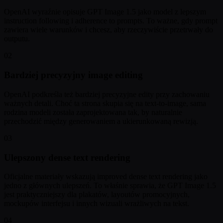
OpenAI wyraźnie opisuje GPT Image 1.5 jako model z lepszym
instruction following i adherence to prompts. To ważne, gdy prompt
zawiera wiele warunków i chcesz, aby rzeczywiście przetrwały do
outputu.
02
Bardziej precyzyjny image editing
OpenAI podkreśla też bardziej precyzyjne edity przy zachowaniu
ważnych detali. Choć ta strona skupia się na text-to-image, sama
rodzina modeli została zaprojektowana tak, by naturalnie
przechodzić między generowaniem a ukierunkowaną rewizją.
03
Ulepszony dense text rendering
Oficjalne materiały wskazują improved dense text rendering jako
jedno z głównych ulepszeń. To właśnie sprawia, że GPT Image 1.5
jest praktyczniejszy dla plakatów, layoutów promocyjnych,
mockupów interfejsu i innych wizuali wrażliwych na tekst.
04