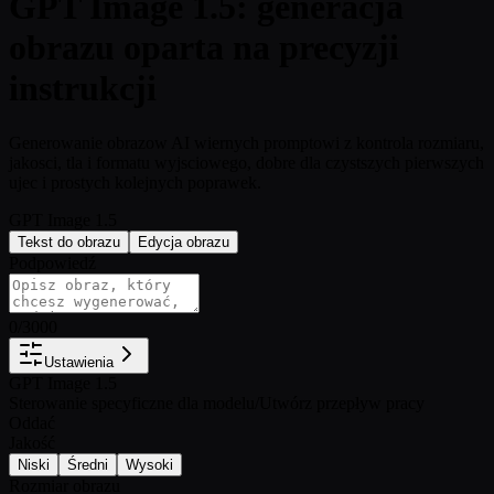
GPT Image 1.5: generacja
obrazu oparta na precyzji
instrukcji
Generowanie obrazow AI wiernych promptowi z kontrola rozmiaru,
jakosci, tla i formatu wyjsciowego, dobre dla czystszych pierwszych
ujec i prostych kolejnych poprawek.
GPT Image 1.5
Tekst do obrazu
Edycja obrazu
Podpowiedź
0
/
3000
Ustawienia
GPT Image 1.5
Sterowanie specyficzne dla modelu
/
Utwórz przepływ pracy
Oddać
Jakość
Niski
Średni
Wysoki
Rozmiar obrazu