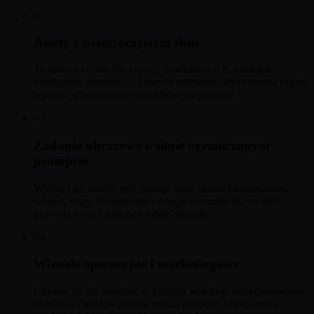
02
Assety z przezroczystym tłem
To mocny wybór dla wycięć produktowych, naklejek,
overlayów, assetów UI i innych outputów, które muszą czysto
wpadać w warstwowy workflow projektowy.
03
Zadania obrazowe o silnie ograniczonym
prompcie
Wybierz go wtedy, gdy prompt musi ciaśniej kontrolować
subject, copy, background i relacje wizualne niż zwykle
pozwala na to luźniejszy model obrazu.
04
Wizuale operacyjne i marketingowe
Używaj go dla assetów, w których wording, pozycjonowanie
obiektów i traktowanie tła muszą pozostać bliżej briefu,