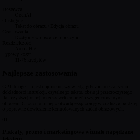
Dostawca
OpenAI
Obsługuje
Tekst do obrazu / Edycja obrazu
Czas trwania
Dostępne w obszarze roboczym
Rozdzielczość
Auto / High
Typowy koszt
11-76 kredytów
Najlepsze zastosowania
GPT Image 1.5 jest najmocniejszy wtedy, gdy zadanie zależy od
dokładności instrukcji, czytelnego tekstu, obsługi przezroczystego
tła i czystszej relacji między written brief a wygenerowanym
obrazem. Chodzi tu mniej o otwartą eksplorację wizualną, a bardziej
o poprawne dowiezienie kontrolowanych zadań obrazowych.
01
Plakaty, promo i marketingowe wizuale napędzane
tekstem