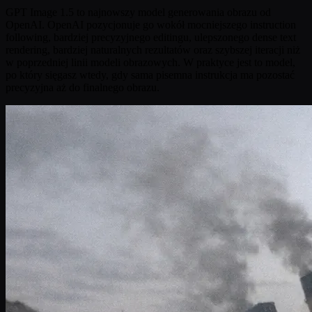
GPT Image 1.5 to najnowszy model generowania obrazu od
OpenAI. OpenAI pozycjonuje go wokół mocniejszego instruction
following, bardziej precyzyjnego editingu, ulepszonego dense text
rendering, bardziej naturalnych rezultatów oraz szybszej iteracji niż
w poprzedniej linii modeli obrazowych. W praktyce jest to model,
po który sięgasz wtedy, gdy sama pisemna instrukcja ma pozostać
precyzyjna aż do finalnego obrazu.