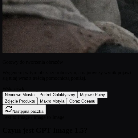
Gotowy do tworzenia obrazów
Wygeneruj w tym obszarze roboczym, a najnowszy wynik pojawi
się tutaj wraz z treścią pomocniczą poniżej.
Wskazówki:
Neonowe Miasto
Portret Galaktyczny
Mgłowe Ruiny
Zdjęcie Produktu
Makro Motyla
Obraz Oceanu
Następna paczka
Text-to-Image / Image-to-Image
Czym jest GPT Image 1.5?