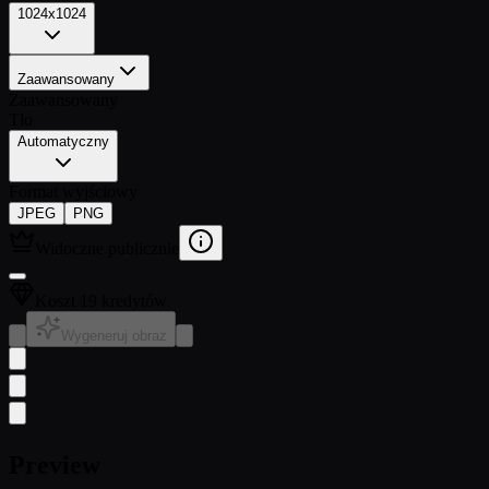
1024x1024
Zaawansowany
Zaawansowany
Tło
Automatyczny
Format wyjściowy
JPEG
PNG
Widoczne publicznie
Koszt 19 kredytów
Wygeneruj obraz
Preview