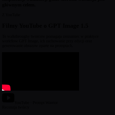
głównym celem.
Z YouTube
Filmy YouTube o GPT Image 1.5
Te walkthroughy tworcow pomagaja zrozumiec w praktyce
workflow GPT Image, ich zachowanie przy edycji oraz
generowanie obrazow oparte na promptach.
YouTube · Prompt Warrior
Recenzja twórcy