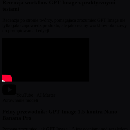
Recenzja workflow GPT Image z praktycznymi
testami
Recenzja po stronie twórcy, pomagajaca zrozumiec GPT Image nie
tylko jako zapowiedz produktu, ale jako realny workflow obrazowy
do promptowania i edycji.
YouTube · AI Master
Porownanie modeli
Pelny przewodnik: GPT Image 1.5 kontra Nano
Banana Pro
Pomaga zrozumiec, jak GPT Image 1.5 jest oceniany pod wzgledem