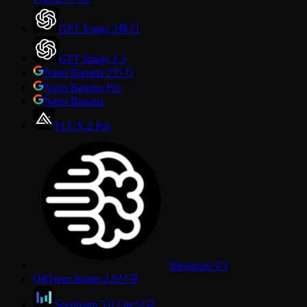
GPT Image 2
특가
GPT Image 1.5
Nano Banana 2
인기
Nano Banana Pro
Nano Banana
FLUX.2 Pro
Ideogram V3
QI
Qwen Image 2.0
신규
Seedream 5.0 Lite
신규