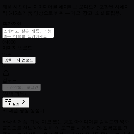
제품 사진이나 아이디어를 네이티브 오디오가 포함된 시네마
틱 5-15초 제품 영상으로 변환 — 데모, 광고, 소셜 클립용.
즉각적인
0
/
4000
이미지 업로드
0 / 4
장치에서 업로드
01
업로드
내 창작물에 로그인
(선택 과목)
설정
AI 제품 영상 생성기
하나의 제품, 기능, 데모 또는 광고 아이디어를 컴팩트한 영화
클립으로 선보여야 할 때 이 도구를 사용하세요. 프롬프트 템