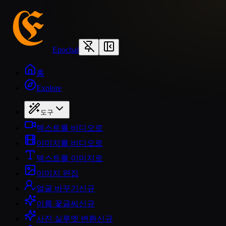
Epochal
홈
Explore
도구
텍스트를 비디오로
이미지를 비디오로
텍스트를 이미지로
이미지 편집
얼굴 바꾸기
신규
이름 꽃글씨
신규
사진 실루엣 변환
신규