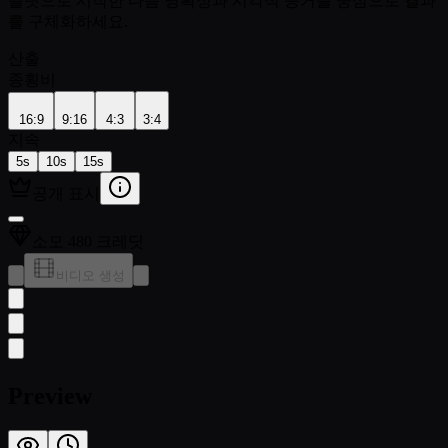
플릿으로 시작한 다음 명확성과 시각적 증거를 중심으로 결과
를 구체화하세요.
산출
종횡비
16:9
9:16
4:3
3:4
지속
5s
10s
15s
공개 표시
소모 480 크레딧
비디오 생성
Preview