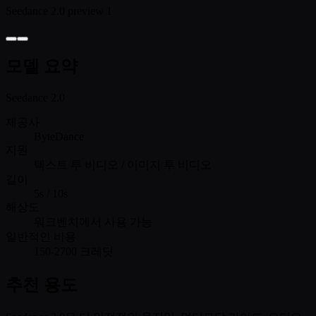
Seedance 2.0 preview 1
모델 요약
Seedance 2.0
제공사
ByteDance
지원
텍스트 투 비디오 / 이미지 투 비디오
길이
5s / 10s
해상도
워크벤치에서 사용 가능
일반적인 비용
150-2700 크레딧
추천 용도