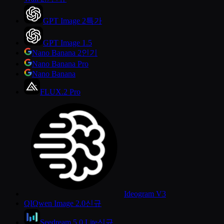
GPT Image 2
특가
GPT Image 1.5
Nano Banana 2
인기
Nano Banana Pro
Nano Banana
FLUX.2 Pro
Ideogram V3
QI
Qwen Image 2.0
신규
Seedream 5.0 Lite
신규