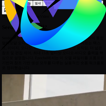
꽃 개화
파도 충돌
벌새
갤럭시 줌
스튜디오 댄서
용암과 바다
다음 배치
Text-to-Video / Image-to-Video
Seedance 2.0이란?
Seedance 2.0은 2026년 2월 12일 발표된 ByteDance Seed의 통합
멀티모달 오디오-비디오 생성 모델입니다. 공식 자료는 텍스
트, 이미지, 오디오, 비디오 입력, 더 안정적인 움직임, 더 넓은
참조 및 편집 제어, 최대 15초 멀티샷 오디오-비디오 출력을 핵
심으로 설명합니다. Epochal에서는 이 모델 패밀리를 프롬프트
기반과 참조 기반 생성 모두를 다루는 실용적인 숏폼 워크플로
로 정리했습니다.