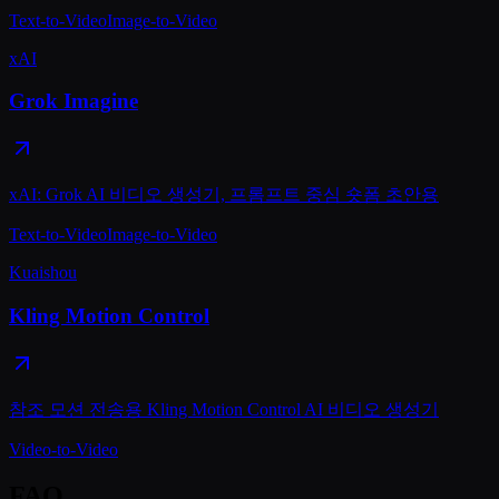
Text-to-Video
Image-to-Video
xAI
Grok Imagine
xAI: Grok AI 비디오 생성기, 프롬프트 중심 숏폼 초안용
Text-to-Video
Image-to-Video
Kuaishou
Kling Motion Control
참조 모션 전송용 Kling Motion Control AI 비디오 생성기
Video-to-Video
FAQ