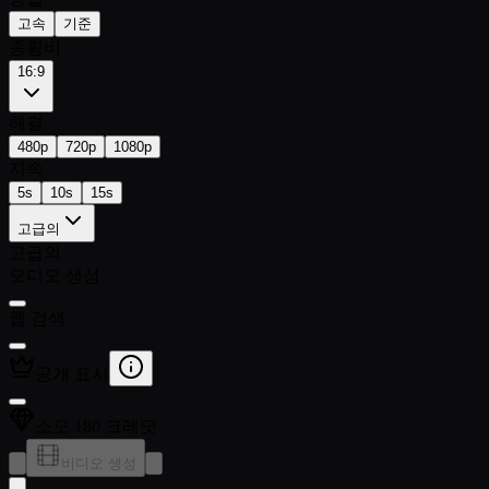
고속
기준
종횡비
16:9
해결
480p
720p
1080p
지속
5s
10s
15s
고급의
고급의
오디오 생성
웹 검색
공개 표시
소모 180 크레딧
비디오 생성