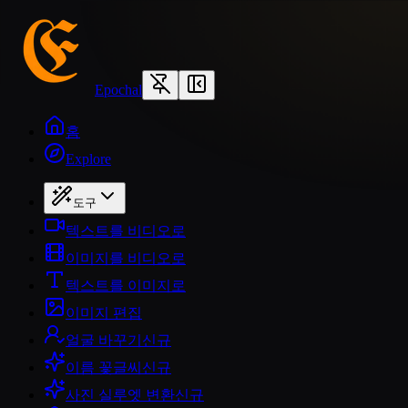
Epochal
홈
Explore
도구
텍스트를 비디오로
이미지를 비디오로
텍스트를 이미지로
이미지 편집
얼굴 바꾸기
신규
이름 꽃글씨
신규
사진 실루엣 변환
신규