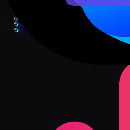
Veo 3.1
인기
Veo 3.1 Fast
Veo 3.1 Lite
Kling 3.0
Kling Motion
인기