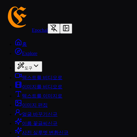
Epochal
홈
Explore
도구
텍스트를 비디오로
이미지를 비디오로
텍스트를 이미지로
이미지 편집
얼굴 바꾸기
신규
이름 꽃글씨
신규
사진 실루엣 변환
신규