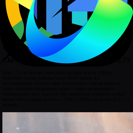
Genera in quest'area di lavoro e il risultato più recente verrà
visualizzato qui con il contenuto di supporto di seguito.
Spunti:
Fioritura
Onda Frantumante
Colibrì
Zoom Galattico
Danzatrice Studio
Lava Oceano
Prossimo gruppo
Text-to-Video / Image-to-Video
Che cos’è il generatore video AI Wan 2.7?
Wan 2.7 è un modello video della famiglia Wan di Alibaba
disponibile tramite Alibaba Cloud Model Studio. La
documentazione ufficiale copre text-to-video e attività image-to-
video con primo fotogramma, primo e ultimo fotogramma e
continuazione video. Epochal offre attualmente workflow ospitati
text-to-video e image-to-video a 720p o 1080p, con durata da 5 a 15
secondi.