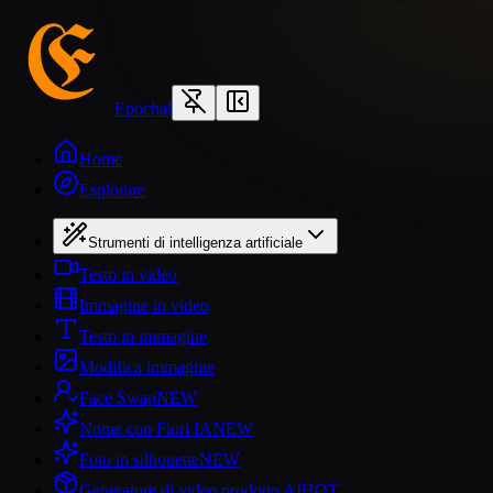
Epochal
Home
Esplorare
Strumenti di intelligenza artificiale
Testo in video
Immagine in video
Testo in immagine
Modifica immagine
Face Swap
NEW
Nome con Fiori IA
NEW
Foto in silhouette
NEW
Generatore di video prodotto AI
HOT