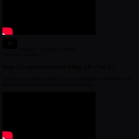
YouTube · Creative AI Show
Confronto modello
Wan 2.7 confrontato con Kling 3.0 e Veo 3.1
Utile se vuoi collocare Wan 2.7 da una prospettiva comparativa su
qualita e generazione video guidata da prompt.