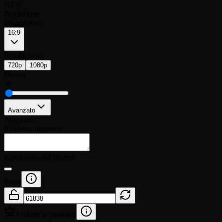
NEW
Produzione
Proporzioni
16:9
Risoluzione
720p
1080p
Durata
5
s
Avanzato
Avanzato
Richiesta negativa
Espansione del prompt
Seme
Visibile al pubblico