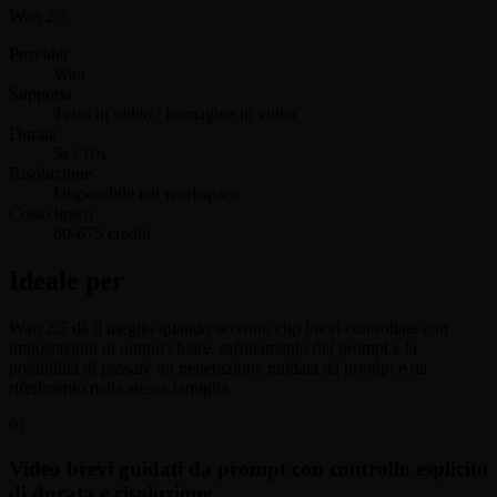
Wan 2.7
Provider
Wan
Supporta
Testo in video / Immagine in video
Durata
5s / 10s
Risoluzione
Disponibile nel workspace
Costo tipico
60-675 crediti
Ideale per
Wan 2.7 dà il meglio quando servono clip brevi controllate con
impostazioni di output chiare, raffinamento del prompt e la
possibilità di passare tra generazione guidata da prompt e da
riferimento nella stessa famiglia.
01
Video brevi guidati da prompt con controllo esplicito
di durata e risoluzione