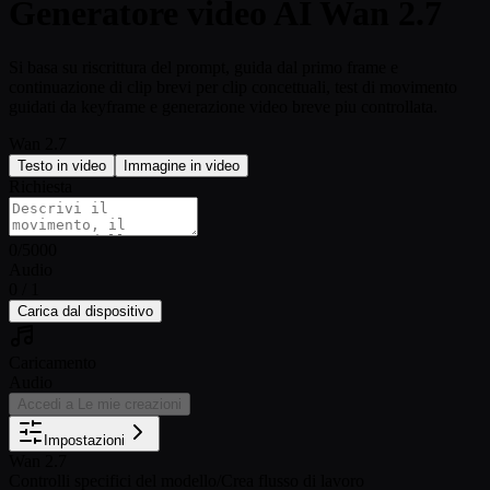
Generatore video AI Wan 2.7
Si basa su riscrittura del prompt, guida dal primo frame e
continuazione di clip brevi per clip concettuali, test di movimento
guidati da keyframe e generazione video breve piu controllata.
Wan 2.7
Testo in video
Immagine in video
Richiesta
0
/
5000
Audio
0 / 1
Carica dal dispositivo
Caricamento
Audio
Accedi a Le mie creazioni
Impostazioni
Wan 2.7
Controlli specifici del modello
/
Crea flusso di lavoro