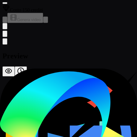
Costo 150 crediti
Genera video
Preview
Pronto per creare video