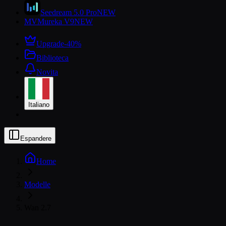
Seedream 5.0 Pro
NEW
MV
Mureka V9
NEW
Upgrade
-40%
Biblioteca
Novita
Italiano
Espandere
Home
Modelle
Wan 2.7