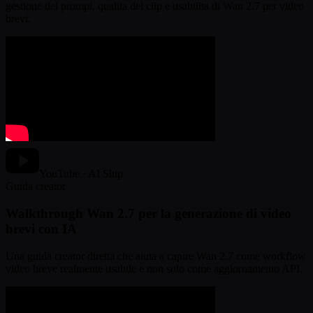
gestione del prompt, qualita del clip e usabilita di Wan 2.7 per video
brevi.
YouTube · AI Ship
Guida creator
Walkthrough Wan 2.7 per la generazione di video
brevi con IA
Una guida creator diretta che aiuta a capire Wan 2.7 come workflow
video breve realmente usabile e non solo come aggiornamento API.