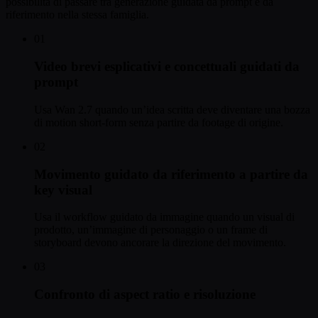
possibilità di passare tra generazione guidata da prompt e da
riferimento nella stessa famiglia.
01
Video brevi esplicativi e concettuali guidati da
prompt
Usa Wan 2.7 quando un’idea scritta deve diventare una bozza
di motion short-form senza partire da footage di origine.
02
Movimento guidato da riferimento a partire da
key visual
Usa il workflow guidato da immagine quando un visual di
prodotto, un’immagine di personaggio o un frame di
storyboard devono ancorare la direzione del movimento.
03
Confronto di aspect ratio e risoluzione