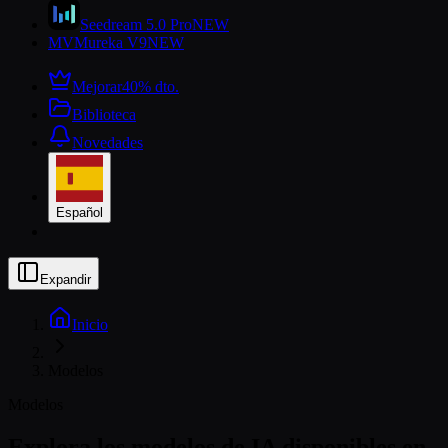
Seedream 5.0 Pro
NEW
MV
Mureka V9
NEW
Mejorar
40% dto.
Biblioteca
Novedades
Español
Expandir
Inicio
Modelos
Modelos
Explora los modelos de IA disponibles en