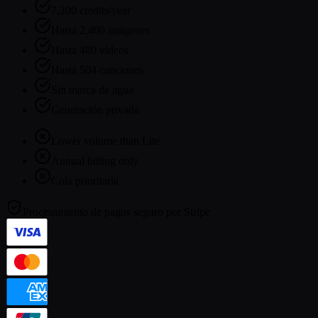
7,200 credits/year
Hasta 2,400 imágenes
Hasta 480 vídeos
Hasta 504 canciones
Sin marca de agua
Generación privada
Lower volume than Lite
Annual billing only
Cola prioritaria
Procesamiento de pagos seguro por
Stripe