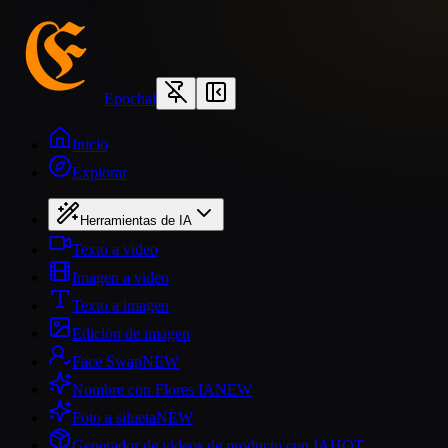
Epochal
Inicio
Explorar
Herramientas de IA
Texto a video
Imagen a video
Texto a imagen
Edición de imagen
Face Swap
NEW
Nombre con Flores IA
NEW
Foto a silueta
NEW
Generador de vídeos de producto con IA
HOT