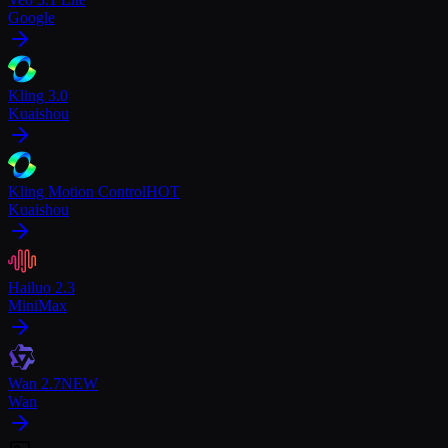
Google
Kling 3.0
Kuaishou
Kling Motion Control
HOT
Kuaishou
Hailuo 2.3
MiniMax
Wan 2.7
NEW
Wan