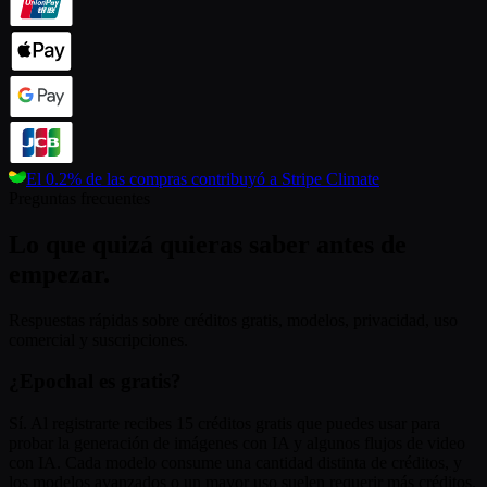
El 0.2% de las compras contribuyó a
Stripe Climate
Preguntas frecuentes
Lo que quizá quieras saber antes de
empezar.
Respuestas rápidas sobre créditos gratis, modelos, privacidad, uso
comercial y suscripciones.
¿Epochal es gratis?
Sí. Al registrarte recibes 15 créditos gratis que puedes usar para
probar la generación de imágenes con IA y algunos flujos de video
con IA. Cada modelo consume una cantidad distinta de créditos, y
los modelos avanzados o un mayor uso suelen requerir más créditos.