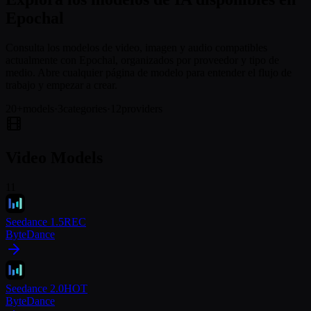
Epochal
Consulta los modelos de video, imagen y audio compatibles
actualmente con Epochal, organizados por proveedor y tipo de
medio. Abre cualquier página de modelo para entender el flujo de
trabajo y empezar a crear.
20
+
models
·
3
categories
·
12
providers
Video Models
11
Seedance 1.5
REC
ByteDance
Seedance 2.0
HOT
ByteDance