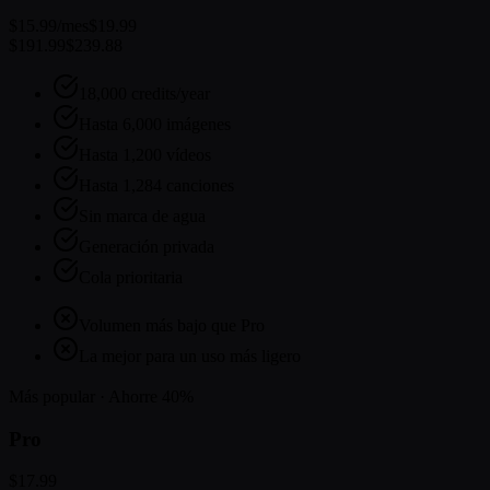
$15.99
/mes
$19.99
$191.99
$239.88
18,000 credits/year
Hasta 6,000 imágenes
Hasta 1,200 vídeos
Hasta 1,284 canciones
Sin marca de agua
Generación privada
Cola prioritaria
Volumen más bajo que Pro
La mejor para un uso más ligero
Más popular · Ahorre 40%
Pro
$17.99