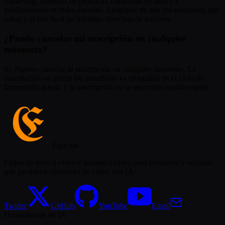
marketing, muestras de producto, contenido de marca y
publicaciones en redes sociales. Asegúrate de que los materiales que
subes y el uso final no infrinjan derechos de terceros.
¿Puedo cancelar mi suscripción en cualquier
momento?
Sí. Puedes cancelar tu suscripción en cualquier momento. La
cancelación no afecta los beneficios ya otorgados en el ciclo de
facturación actual, y la suscripción no se renovará cuando expire.
Epochal
Flujos de texto a video e imagen a video para creadores y equipos
que producen contenido de video con IA.
Twitter
GitHub
YouTube
Email
Herramientas de IA