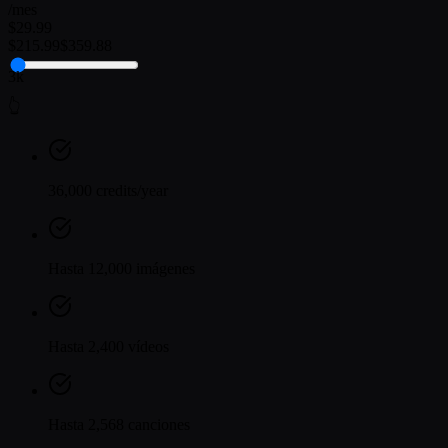
/mes
$29.99
$215.99
$359.88
3k
👆
36,000 credits/year
Hasta 12,000 imágenes
Hasta 2,400 vídeos
Hasta 2,568 canciones