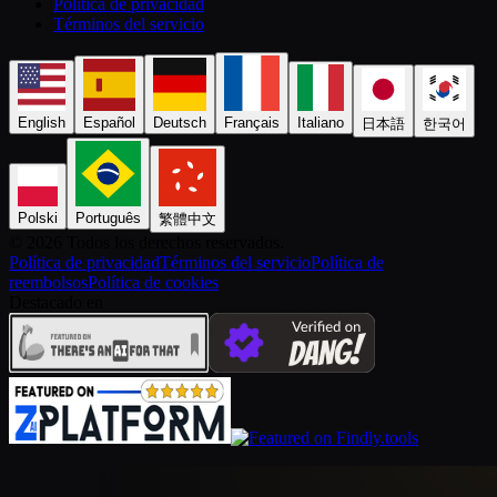
Política de privacidad
Términos del servicio
English
Español
Deutsch
Français
Italiano
日本語
한국어
Polski
Português
繁體中文
©️ 2026 Todos los derechos reservados.
Política de privacidad
Términos del servicio
Política de
reembolsos
Política de cookies
Destacado en