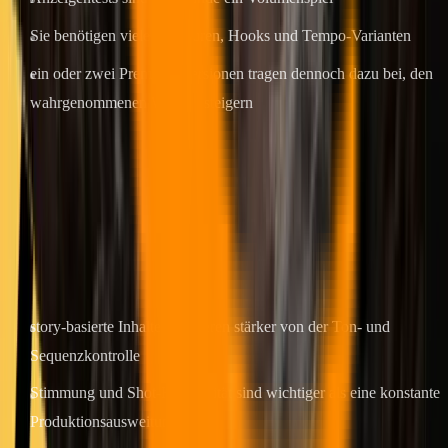
Sie benötigen viele Strukturen, Hooks und Tempo-Varianten
ein oder zwei Premium-Versionen tragen dennoch dazu bei, den
wahrgenommenen Wert zu steigern
4. Solo-Creator, der storybasierte Inhalte erstellt
Ziel: Emotion, Kontinuität, stärkeres visuelles Storytelling.
Empfehlung:
Veo 3.1
.
Warum:
story-basierte Inhalte profitieren stärker von der Ton- und
Sequenzkontrolle
Stimmung und Shot-Kontinuität sind wichtiger als eine konstante
Produktionsausweitung