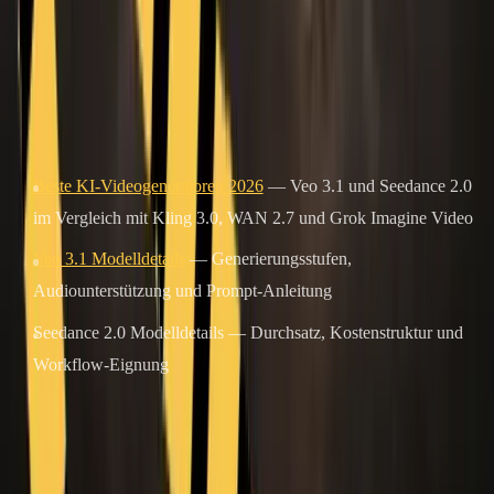
zu einer
Zusammenarbeit mit zwei Modellen
über, anstatt sich auf
die Abhängigkeit von einem einzigen Modell zu verlassen.
Weiterführende Lektüre
Beste KI-Videogeneratoren 2026
— Veo 3.1 und Seedance 2.0
im Vergleich mit Kling 3.0, WAN 2.7 und Grok Imagine Video
Veo 3.1 Modelldetails
— Generierungsstufen,
Audiounterstützung und Prompt-Anleitung
Seedance 2.0 Modelldetails — Durchsatz, Kostenstruktur und
Workflow-Eignung
Alle Beiträge
Autorin
Epochal