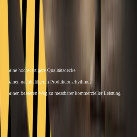
Hero-Aufnahmen
Verwenden Sie
Seedance 2.0
für schnelle Verzweigungen und
volumenbasierte Varianten
Verwenden Sie konsistente Postproduktionsvorlagen, um die
Ausgaben optisch aufeinander abzustimmen
Das gibt Ihnen:
eine hochwertigere Qualitätsdecke
einen nachhaltigeren Produktionsrhythmus
einen besseren Weg zu messbarer kommerzieller Leistung
Abschließende Empfehlung
Bevor Sie sich intern verpflichten, testen Sie mindestens Folgendes: