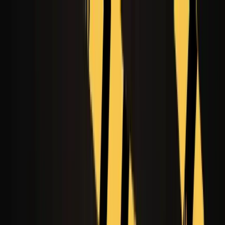
Epochal
Startseite
Erkunden
KI-Tools
Text zu Video
Bild zu Video
Text zu Bild
Bildbearbeitung
Face Swap
NEU
KI Name into Flowers
NEU
Foto zu Silhouette
NEU
KI-Produktvideo-Generator
HOT