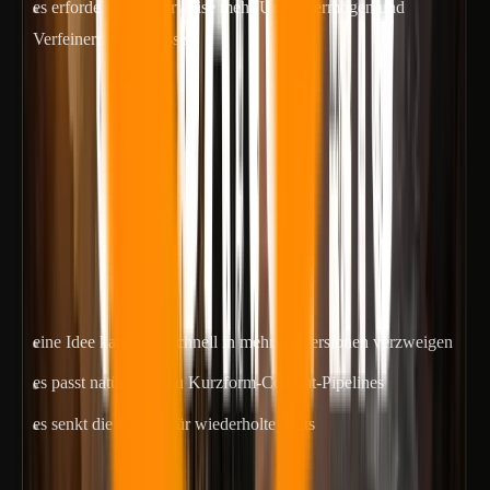
es erfordert normalerweise mehr Urteilsvermögen und
Verfeinerung pro Asset
In der Praxis: Veo 3.1 eignet sich besser für wichtige Inhalte,
nicht für endlose Mengen.
Seedance 2.0 ist wertvoll, weil es die
Wiederholungsproduktion unterstützt
Seedance 2.0 wird nützlicher, wenn Inhalte kontinuierlich
verschoben werden müssen:
eine Idee kann sich schnell in mehrere Versionen verzweigen
es passt natürlicher zu Kurzform-Content-Pipelines
es senkt die Kosten für wiederholte Tests
Auch seine Grenzen sind vorhersehbar: