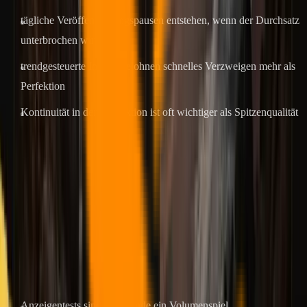
tägliche Veröffentlichungspausen entstehen, wenn der Durchsatz
unterbrochen wird
trendgesteuerte Inhalte belohnen schnelles Verzweigen mehr als
Perfektion
Kontinuität in der Produktion ist oft wichtiger als Spitzenqualität
3. Anzeigen-Creative-Tests im großen Maßstab
Ziel: Mehrere Versionen desselben Blickwinkels oder derselben
Botschaft generieren.
Empfehlung:
Seedance 2.0 für die Matrix, Veo 3.1 für die
Heldenversion
.
Warum:
Anzeigentests sind im Grunde ein Volumenspiel