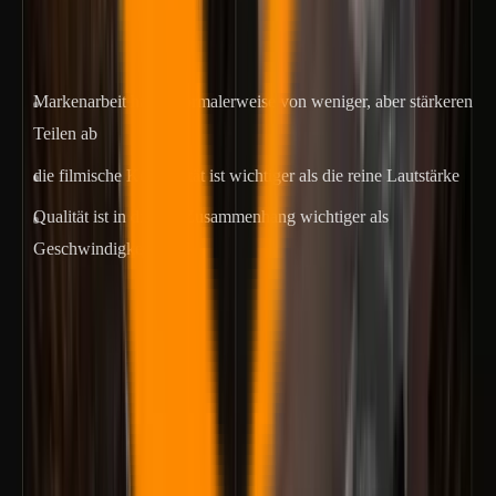
Empfehlung:
Veo 3.1 zuerst
.
Warum:
Markenarbeit hängt normalerweise von weniger, aber stärkeren
Teilen ab
die filmische Kontinuität ist wichtiger als die reine Lautstärke
Qualität ist in diesem Zusammenhang wichtiger als
Geschwindigkeit
2. Tägliche Veröffentlichung in Kurzform
Ziel: Ausgabe aufrechterhalten, schnell reagieren, Verzögerungen
bei der Veröffentlichung reduzieren.
Empfehlung:
Seedance 2.0 zuerst
.
Warum: