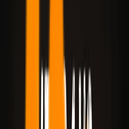
GPT Image 2
ANGEBOT
GPT Image 1.5
Nano Banana 2
HOT
Nano Banana Pro
Nano Banana
FLUX.2 Pro
Ideogram V3
QI
Qwen Image 2.0
NEU
Seedream 5.0 Lite
NEU
Seedream 4.5