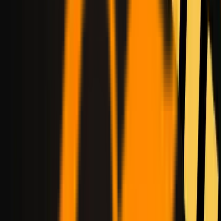
HappyHorse 1.0
Veo 3.1
HOT
Veo 3.1 Fast
Veo 3.1 Lite
Kling 3.0
Kling Motion
HOT