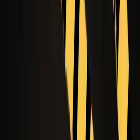
Video Intro
KI-Lippensynchronisation
Modelle
Seedance 1.5
TIPP
Seedance 2.0
HOT