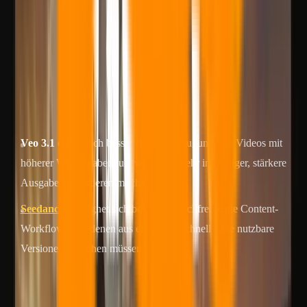
geht
Dies ist kein Benchmark-Blatt und kein einmaliger visueller Demo-
Vergleich.
Hier vergleichen wir zwei Produktionsansätze, die deutlich näher an
realen Arbeitsabläufen liegen:
Veo 3.1
eignet sich besser für die Erzeugung von Videos mit
höherer Wiedergabetreue, wenn Sie mehr in weniger, stärkere
Ausgaben investieren möchten.
Seedance 2.0
eignet sich besser für hochfrequente Content-
Workflows, bei denen aus einer Idee schnell viele nutzbare
Versionen entstehen müssen.
Das bedeutet, dass es bei der eigentlichen Entscheidung nicht nur
um die Modellqualität geht. Es geht um: