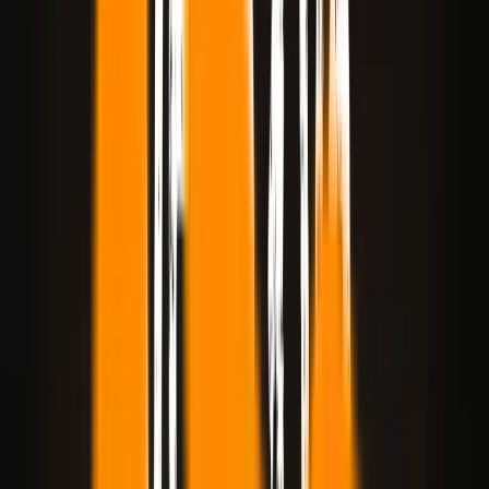
Seedream 5.0 Pro
NEU
MV
Mureka V9
NEU
Upgrade
40% Rabatt
Bibliothek
Neuigkeiten
Deutsch
Expandieren
Blog
Veo 3.1 vs. Seedance 2.0: Welches passt zu Ihrem Content-
Workflow?
2026/03/31