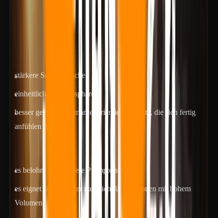
Veo 3.1
sieht nicht nur „besser aus"
Sein Hauptvorteil sind nicht nur einzelne Frames. Es ist
wahrscheinlicher, dass das vollständige Video gewollt wirkt:
stärkere Schusssprache
einheitlichere Atmosphäre
besser geeignet für markenorientierte Inhalte, die sich fertig
anfühlen müssen
Der Kompromiss ist klar:
es belohnt eine bessere Prompterstellung
es eignet sich weniger natürlich für Iterationen mit hohem
Volumen