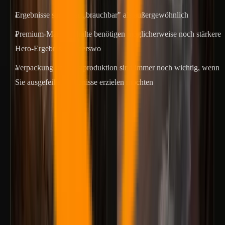
Ergebnisse sind eher „brauchbar" als außergewöhnlich
Premium-Markeninhalte benötigen möglicherweise noch stärkere
Hero-Ergebnisse anderswo
Verpackung und Postproduktion sind immer noch wichtig, wenn
Sie ausgefeilte Ergebnisse erzielen möchten
In der Praxis: Seedance 2.0 wird besser für skalierbare
Ausgabe verwendet, nicht für Prestige-First-Ausgabe.
Vier häufige Anwendungsfälle
1. Markenfilm oder Produkteinführungsvideo
Ziel: Premium-Feeling, einprägsame Bilder, stimmige Ausrichtung.