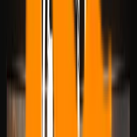
Veo 3.1 vs. Seedance 2.0:
Welches passt zu Ihrem
Content-Workflow?
Wenn Sie Veo 3.1 und Seedance 2.0 vergleichen, wird in diesem
Leitfaden aufgeschlüsselt, wo jedes Modell in Bezug auf Qualität,
Steuerung, Ausgabegeschwindigkeit und kommerzielle Nutzung am
besten passt.
Bei der Videogenerierung im Jahr 2026 geht es nicht mehr darum,
ob ein Modell überhaupt etwas generieren kann. Die eigentliche
Frage ist, ob es konsistent nutzbare Ergebnisse erzeugen, die
Iterationsgeschwindigkeit unterstützen und in einen kommerziellen
Workflow passen kann.
Wenn Sie
Veo 3.1
und
Seedance 2.0
vergleichen, soll dieser Artikel
bei einer praktischen Entscheidung helfen und nicht nur eine