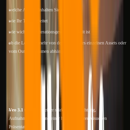
welche Art von Inhalten Sie erstellen
wie Ihr Team arbeitet
wie wichtig die Iterationsgeschwindigkeit ist
ob die Leistung mehr von der Qualität des einzelnen Assets oder
vom Output-Volumen abhängt
Warum es sich lohnt, diese beiden zu
vergleichen
Diese Modelle stellen zwei erkennbare Produktionspfade dar:
Veo 3.1
tendiert zu einer stärkeren Ausrichtung,
Aufnahmequalität und einer hochwertigeren visuellen
Präsentation