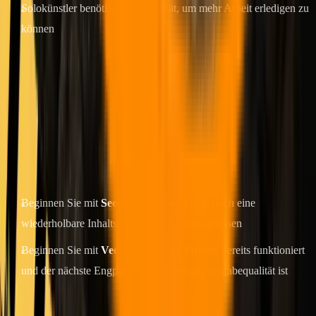
Solokünstler benötigen oft Qualität, um mehr Arbeit erledigen zu
können
Wenn Ihr Team klein und das Budget
begrenzt ist
Hier fallen die meisten echten Entscheidungen.
Meine praktische Empfehlung:
Beginnen Sie mit
Seedance 2.0
, wenn Sie noch eine
wiederholbare Inhaltsschleife nachweisen müssen
Beginnen Sie mit
Veo 3.1
, wenn Ihr Prozess bereits funktioniert
und der nächste Engpass die erstklassige Ausgabequalität ist
Auf die Reihenfolge kommt es an: