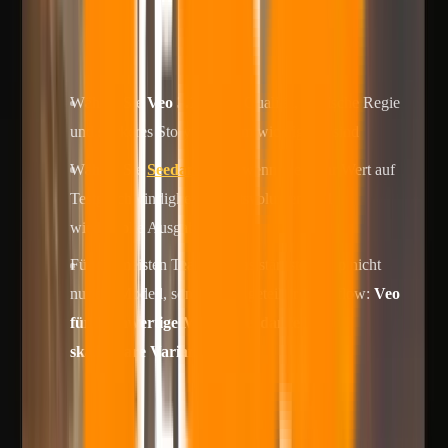
Funktionscheckliste sein.
Kurz zusammengefasst
Wählen Sie
Veo 3.1
, wenn Qualität, filmische Regie
und stärkeres Storytelling am wichtigsten sind
Wählen Sie
Seedance 2.0
, wenn Sie mehr Wert auf
Testgeschwindigkeit, Inhaltsvolumen und
wiederholte Ausgabe legen
Für die meisten Teams ist das stärkste Setup nicht
nur ein Modell, sondern ein geteilter Workflow:
Veo
für hochwertige Master, Seedance für
skalierbare Varianten
Worum es in diesem Vergleich eigentlich