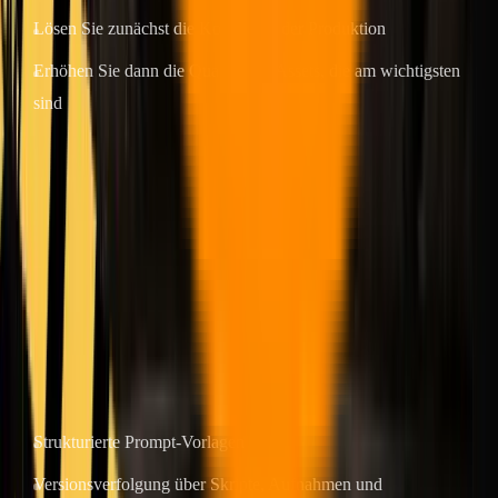
Lösen Sie zunächst die Konsistenz der Produktion
Erhöhen Sie dann die Qualität der Assets, die am wichtigsten
sind
Viele Teams haben kein Modellproblem. Sie haben ein Workflow-
Problem.
Der ROI hängt vom Prozessdesign ab, nicht
nur vom Modell
Für welches Modell Sie sich auch entscheiden, die Ergebnisse
lassen schnell nach, wenn Sie nicht über Folgendes verfügen:
Strukturierte Prompt-Vorlagen
Versionsverfolgung über Skripte, Aufnahmen und