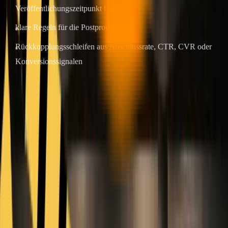
Veröffentlichungszeitpunkt hinweg
klare Regeln für die Postproduktion
Rückkopplungsschleifen aus Abschlussrate, CTR, CVR oder
Konversionssignalen
Das Modell legt die Decke fest. Der Workflow gibt den Boden
vor.
Empfohlenes Setup: Jobs aufteilen
Wenn Sie sowohl Qualität als auch Geschwindigkeit wünschen, ist
ein Dual-Modell-Workflow in der Regel effizienter, als sich für alles
auf ein Modell festzulegen.
Verwenden Sie
Veo 3.1
für Flaggschiff-Szenen und Premium-