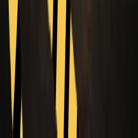
Kategorien
Vergleiche
Inhaltsverzeichnis
Worum es in diesem Vergleich eigentlich geht
Warum es sich lohnt,
diese beiden zu vergleichen
Kernvergleich
Wo die wirklichen
Unterschiede sichtbar werden
Vier häufige Anwendungsfälle
Wenn
Ihr Team klein und das Budget begrenzt ist
Der ROI hängt vom
Prozessdesign ab, nicht nur vom Modell
Empfohlenes Setup: Jobs
aufteilen
Abschließende Empfehlung
Weiterführende Lektüre
Weitere Beiträge
mehr