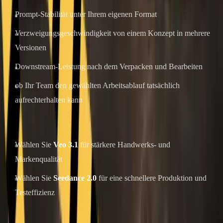
Prompt-Stabilität unter Ihrem eigenen Format
Verzweigungsgeschwindigkeit von einem Konzept in mehrere
Versionen
Downstream-Leistung nach dem Verpacken und Bearbeiten
ob Ihr Team den gewählten Arbeitsablauf tatsächlich
aufrechterhalten kann
Wenn Sie heute nur ein Modell auswählen können:
Wählen Sie
Veo 3.1
für stärkere Handwerks- und
Markenqualität
Wählen Sie
Seedance 2.0
für eine schnellere Produktion und
Testeffizienz
Wenn Sie einen langfristigen Content-Betrieb aufbauen, gehen Sie