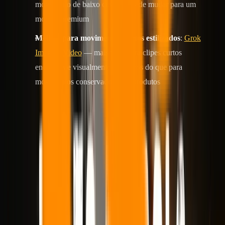
movimento de baixo custo antes de mudar para um
modelo premium
Melhor para movimentos curtos estilizados
:
Grok
Imagine Video
— mais forte para clipes curtos
enérgicos e visualmente assertivos do que para
movimentos conservadores de produtos
O que realmente importa na imagem para
vídeo
A imagem para vídeo não se trata principalmente de quem consegue
gerar o quadro isolado mais bonito. A verdadeira questão é se o
modelo pode animar um quadro escolhido sem descartar o motivo
pelo qual você o escolheu.