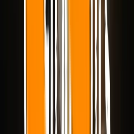
Ajuste ao fluxo de trabalho
— se a ferramenta é melhor para
saída premium, trabalho volumoso, clipes estilizados ou testes
estruturais iniciais
Se o seu primeiro quadro já foi aprovado, essas dimensões são mais
importantes do que as afirmações amplas de “melhor modelo de
vídeo de IA”.
As melhores ferramentas de IA de imagem
para vídeo em 2026
Kling 3.0
— melhor geral para imagem para vídeo
Kling 3.0 é a ferramenta de imagem para vídeo mais equilibrada
nesta comparação.