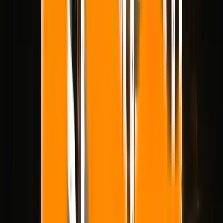
Melhores ferramentas de IA de
imagem para vídeo em 2026:
qual preserva melhor seu
quadro?
Um guia prático para as melhores ferramentas de IA de imagem para
vídeo em 2026, comparando Kling 3.0, Veo 3.1, Seedance 2.0, Wan
2.7 e Grok Imagine Video para preservação de quadros, qualidade
de movimento, velocidade e ajuste de fluxo de trabalho.
Se você já tem uma imagem forte, escolher uma ferramenta de vídeo
de IA se torna um problema diferente.
Você não está mais perguntando qual modelo é melhor para inventar
uma cena do zero. Você está perguntando qual deles preserva a
composição que você já aprovou, adiciona o tipo certo de