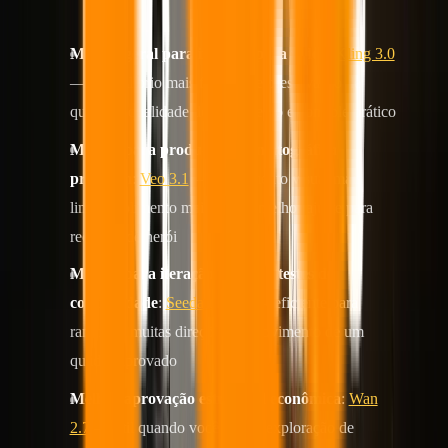
Resumo rápido
Melhor geral para imagem para vídeo
:
Kling 3.0
— o equilíbrio mais forte entre preservação de
quadros, qualidade de movimento e controle prático
Melhor para produção cinematográfica
premium
:
Veo 3.1
— acabamento visual mais
limpo, polimento mais forte e melhor ajuste para
recursos de herói
Melhor para iteração rápida e testes de
continuidade
:
Seedance 2.0
— eficiente para
ramificar muitas direções de movimento de um
quadro aprovado
Melhor aprovação estrutural econômica
:
Wan
2.7
— útil quando você deseja exploração de