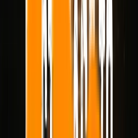
Seedream 5.0 Pro
NEW
MV
Mureka V9
NEW
Upgrade
40% off
Biblioteca
Novidades
Português
Expandir
Blog
Melhores ferramentas de IA de imagem para vídeo em 2026:
qual preserva melhor seu quadro?
2026/04/21