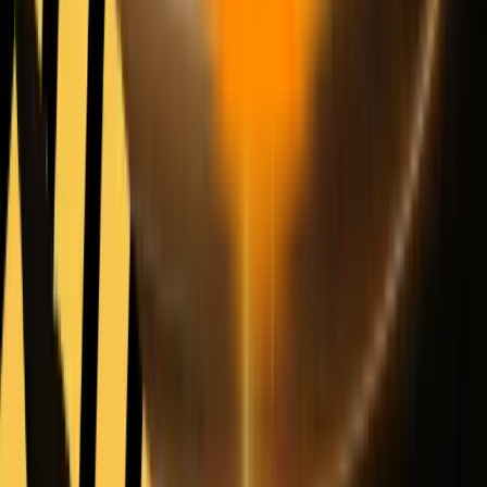
Wan 2.7
é a opção mais útil aqui quando você deseja explorar a
estrutura de movimento antes de pagar os custos do modelo
premium.
A documentação atual de imagem para vídeo Wan de Alibaba Cloud
descreve três tarefas principais para a API de imagem para vídeo
wan2.7: geração do primeiro quadro, geração do primeiro e último
quadro e continuação. Ele também suporta reescrita de prompt e
durações de até 15 segundos. Isso torna Wan especialmente útil
quando a tarefa de imagem para vídeo ainda é parcialmente
exploratória e você deseja comparar várias estratégias de movimento
sem comprometer o orçamento muito cedo.
Wan não é o modelo mais forte nesta lista para produção premium
final. Mas esse não é o ponto. É valioso porque oferece um caminho
de custo mais baixo para testar se vale a pena perseguir a ideia do
movimento em si.