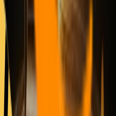
volume.
Seedance 2.0
— melhor para iteração rápida e testes de
continuidade
Seedance 2.0 é a ferramenta de imagem para vídeo que eu usaria
quando o trabalho real não fosse uma saída perfeita, mas muitas
variações de movimento utilizáveis ​​do mesmo quadro aprovado.
ByteDance posiciona Seedance 2.0 como um modelo de vídeo
multimodal unificado que suporta entradas de texto, imagem, áudio
e vídeo, com maior estabilidade de movimento e maior
controlabilidade em cenas complexas. Isso é importante para
imagem para vídeo porque problemas de consistência geralmente
aparecem quando você tenta ramificar rapidamente uma imagem em
várias direções de movimento.