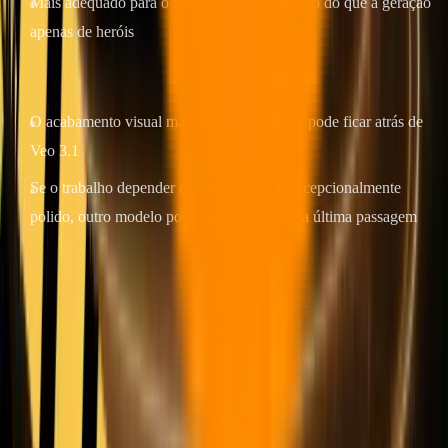
Mais adequado para o trabalho de ramificação do que a geração
apenas de heróis
Onde é mais fraco
O acabamento visual mais sofisticado ainda pode ficar atrás de
Veo 3.1
Se o trabalho depender de um clipe final excepcionalmente
polido, outro modelo pode ser melhor para a última passagem
Ideal para
: equipes de crescimento, testes de anúncios, publicação
de formatos curtos de alta frequência e qualquer fluxo de trabalho
em que a consistência do movimento ao longo de muitas gerações
seja mais importante do que o máximo polimento cinematográfico.
Wan 2.7
— melhor aprovação estrutural econômica