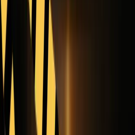
Ideal para
: exploração de baixo custo, testes de estrutura de
movimento e equipes que desejam separar a validação de conceito
do acabamento premium.
Grok Imagine Video
— melhor para movimentos
curtos estilizados
Grok Imagine Video
é a ferramenta menos conservadora desta lista.
Os documentos de vídeo atuais de xAI posicionam
grok-imagine-
em torno da geração de vídeo de formato curto com controles
video
de duração e resolução, e sua API oferece suporte à geração a partir
de texto com uma entrada de imagem opcional. No mercado atual,
seu valor está menos na animação segura e controlada pela marca e
mais na direção visual enérgica, na exploração rápida e na atitude
visual curta.