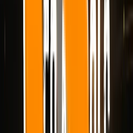
Estas são as seis dimensões que mais importam:
Preservação do quadro
— quão bem a ferramenta mantém a
composição, o posicionamento do assunto e a direção visual
geral próximos da imagem de origem
Qualidade do movimento
— se o movimento parece
intencional em vez de genérico, barulhento ou colado
Comportamento da câmera
: a naturalidade com que o modelo
lida com push-ins, panorâmicas, revelações e paralaxe a partir de
um quadro bloqueado
Consistência
— se o assunto, produto ou personagem
permanece estável à medida que a cena evolui
Velocidade de iteração
— quão prática é a ferramenta quando
você precisa de várias versões de movimento, não apenas de um
resultado de herói