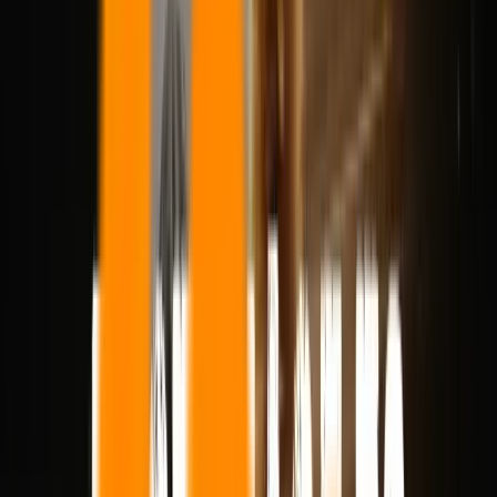
GPT Image 2
OFERTA
GPT Image 1.5
Nano Banana 2
HOT
Nano Banana Pro
Nano Banana
FLUX.2 Pro
Ideogram V3
QI
Qwen Image 2.0
NEW
Seedream 5.0 Lite
NEW
Seedream 4.5