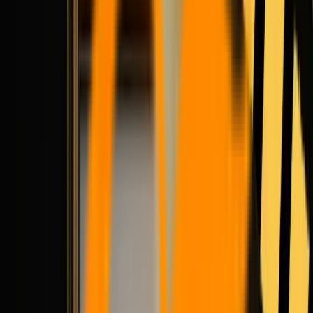
HappyHorse 1.0
Veo 3.1
HOT
Veo 3.1 Fast
Veo 3.1 Lite
Kling 3.0
Kling Motion
HOT