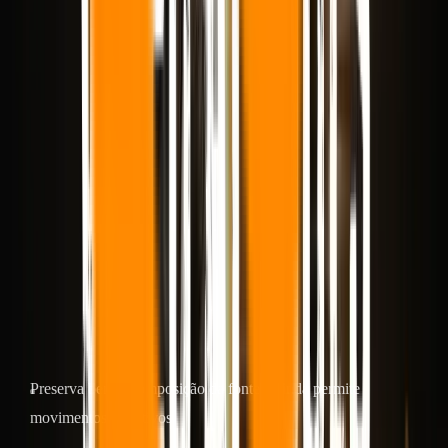
O guia oficial Kling 3.0 de Kuaishou posiciona o modelo em torno
de consistência de elemento aprimorada, áudio nativo, suporte multi-
shot e saída de até 15 segundos. Na prática, o que mais importa para
a imagem para vídeo é que Kling tende a preservar a estrutura de um
quadro estático enquanto adiciona movimento suficiente para
parecer uma cena real, em vez de uma animação em loop.
Isso o torna especialmente forte quando a imagem de origem já
contém o layout de produto, enquadramento de retrato ou
composição de herói corretos e você deseja movimento sem perder a
intenção original.
Onde Kling 3.0 se destaca
Preserva bem a composição da fonte e ainda permite
movimentos assertivos