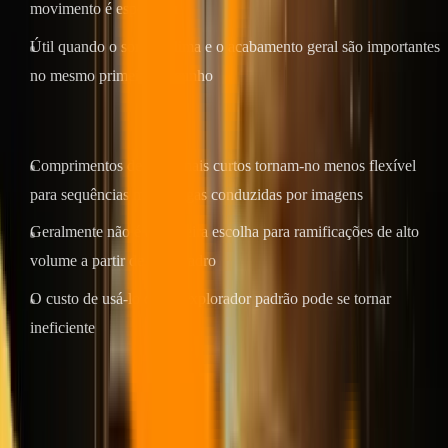
movimento é específica
Útil quando o som, o clima e o acabamento geral são importantes
no mesmo primeiro rascunho
Onde é mais fraco
Comprimentos de clipe mais curtos tornam-no menos flexível
para sequências mais longas conduzidas por imagens
Geralmente não é a primeira escolha para ramificações de alto
volume a partir de um quadro
O custo de usá-lo como explorador padrão pode se tornar
ineficiente
Ideal para
: vídeos de produtos premium, movimento de marca,
animação artística principal e qualquer fluxo de trabalho de imagem
para vídeo em que a qualidade por clipe é mais importante do que o