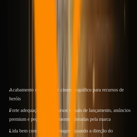
Isso se encaixa bem em Veo 3.1. É mais forte quando o quadro de
origem já é forte e o próximo passo é adicionar o deslocamento da
câmera, revelar o tempo ou a atmosfera sem perder a disciplina
visual.
Comparado com o Kling, o Veo geralmente parece mais premium e
mais seletivo. Trata-se menos de uma ampla cobertura e mais de
obter um número menor de clipes mais fortes.
Onde Veo 3.1 se destaca
Acabamento mais limpo e cinematográfico para recursos de
heróis
Forte adequação para recursos visuais de lançamento, anúncios
premium e peças de movimento lideradas pela marca
Lida bem com avisos de imagem quando a direção do