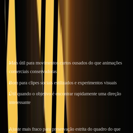
Isso significa que normalmente não é o primeiro modelo que eu
escolheria para uma animação precisa do produto ou uma
continuidade comercial rigidamente controlada. É mais útil quando a
imagem fonte deve se tornar algo mais expressivo, mais agressivo
ou mais distinto visualmente.
Onde Grok Imagine Video se destaca
Mais útil para movimentos curtos ousados ​​do que animações
comerciais conservadoras
Bom para clipes sociais estilizados e experimentos visuais
Útil quando o objetivo é encontrar rapidamente uma direção
interessante
Onde é mais fraco
Ajuste mais fraco para preservação estrita do quadro do que