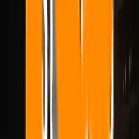
movimento e permanece utilizável em múltiplas iterações.
É por isso que
imagem para vídeo
deve ser avaliada de forma
diferente das classificações amplas de
texto para vídeo
. O melhor
modelo geral nem sempre é o melhor modelo para animar uma
imagem estática.
Este guia compara cinco das ferramentas de imagem para vídeo mais
poderosas disponíveis em 2026 em termos de preservação de
quadros, qualidade de movimento, comportamento da câmera,
velocidade de iteração e ajuste ao fluxo de trabalho. Se você deseja
uma visão mais ampla do mercado, leia
Melhor gerador de vídeo de
IA em 2026
. Se você estiver decidindo entre dois modelos premium
específicos, leia
Veo 3.1 vs Seedance 2.0
. Se você quiser executar o
fluxo de trabalho em si, comece na
ferramenta de imagem para
vídeo
de Epochal.