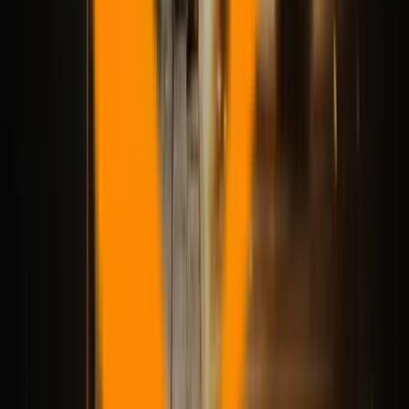
para vídeo que possa cobrir a maior parte do trabalho real sem uma
grande lacuna de qualidade.
Veo 3.1
— melhor para produção cinematográfica
premium
Veo 3.1 é o modelo a ser escolhido quando o clipe precisa parecer
mais deliberado do que exploratório.
A documentação atual Vertex AI do Google descreve Veo 3.1 como
compatível com texto para vídeo, imagem para vídeo, reescrita de
prompt e geração do primeiro e último quadro, com saída de 720p
ou 1080p e clipes de 4, 6 ou 8 segundos, dependendo do modo. O
Google também recomenda explicitamente um estilo de solicitação
diferente para imagem para vídeo: use a imagem como âncora visual
e solicite principalmente movimento.