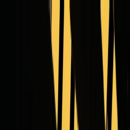
Epochal
Início
Explorar
Ferramentas de IA
Texto para vídeo
Imagem para vídeo
Texto para imagem
Edição de imagem
Face Swap
NEW
Nome com Flores IA
NEW
Foto em silhueta
NEW
Gerador de vídeos de produto com IA
HOT