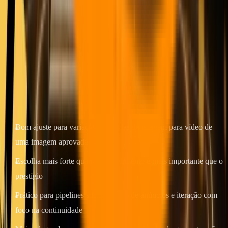
Seedance não é o modelo de maior prestígio nesta lista. Seu valor é
que tende a se adequar melhor à produção repetida. Se uma equipe
precisar testar vários ganchos, vários comportamentos de câmera ou
várias variantes de ritmo do mesmo quadro de origem, o Seedance
geralmente se adapta melhor a esse fluxo de trabalho do que os
modelos premium.
Onde Seedance 2.0 se destaca
Bom ajuste para variações repetidas de imagem para vídeo de
uma imagem aprovada
Escolha mais forte quando o rendimento é mais importante que o
prestígio
Prático para pipelines sociais, testes de anúncios e iteração com
foco na continuidade