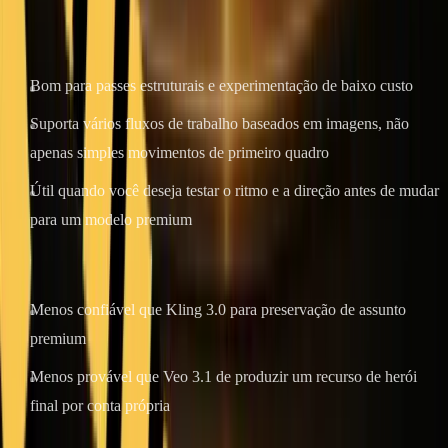
Onde Wan 2.7 se destaca
Bom para passes estruturais e experimentação de baixo custo
Suporta vários fluxos de trabalho baseados em imagens, não
apenas simples movimentos de primeiro quadro
Útil quando você deseja testar o ritmo e a direção antes de mudar
para um modelo premium
Onde é mais fraco
Menos confiável que Kling 3.0 para preservação de assunto
premium
Menos provável que Veo 3.1 de produzir um recurso de herói
final por conta própria