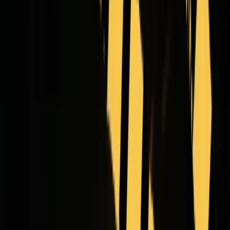
Gerador de intro de vídeo com IA
Sincronização labial com IA
Modelos
Seedance 1.5
REC
Seedance 2.0
HOT