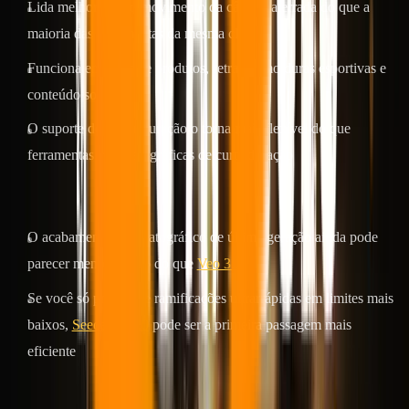
Lida melhor com o movimento da câmera aterrada do que a
maioria das ferramentas da mesma classe
Funciona em fotos de produtos, retratos, molduras esportivas e
conteúdo social
O suporte de maior duração o torna mais flexível do que
ferramentas cinematográficas de curta duração
Onde é mais fraco
O acabamento cinematográfico de última geração ainda pode
parecer menos polido do que
Veo 3.1
Se você só precisa de ramificações ultrarrápidas em limites mais
baixos,
Seedance 2.0
pode ser a primeira passagem mais
eficiente
Ideal para
: criadores e equipes que desejam um modelo de imagem