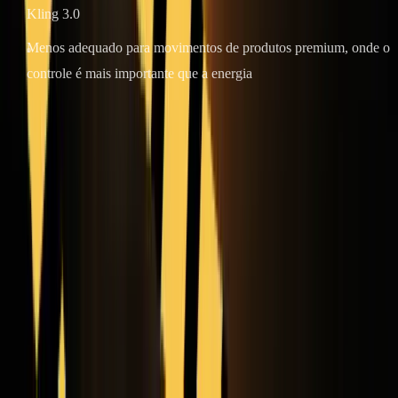
Kling 3.0
Menos adequado para movimentos de produtos premium, onde o
controle é mais importante que a energia
Ideal para
: clipes curtos estilizados, experimentos criativos e
movimentos baseados em imagens onde a atitude é mais importante
do que a preservação exata.
Comparação lado a lado
Modelo
Preservação
Sensação de
Velocidade
de
movimento
de iteração
Molduras
Kling 3.0
Alto
Alto
Médio